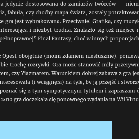
ała jedynie dostosowana do zamiarów twórców – niem
ia, fabuła, czy choćby mapa świata, zostały potraktowa
że gra jest wybrakowana. Przeciwnie! Grafika, czy muzy
teresująca i niezbyt trudna. Znalazło się też miejsce 
„pełnoprawnej” Final Fantasy, choć w innych proporcjach
c Quest obojętnie (moim zdaniem niesłusznie), poniew
ebie trochę rozrywki. Gra może stanowić miły przerywn
em, czy Yiazmatem. Warunkiem dobrej zabawy z grą jes
nteresowała (i wciągnęła) na tyle, by ją przejść i stworz
apoznać się z tym sympatycznym tytułem i zapraszam 
u 2010 gra doczekała się ponownego wydania na Wii Virtu