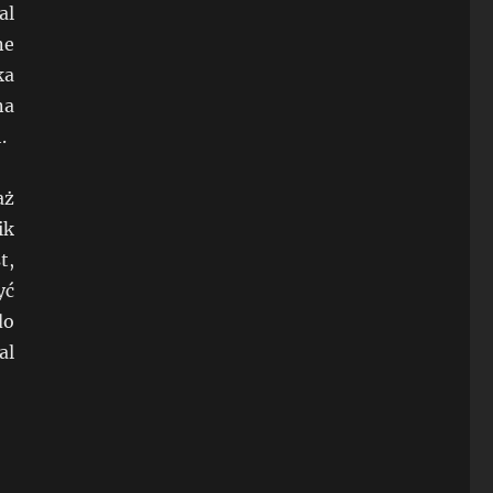
al
ne
ka
na
.
aż
ik
t,
yć
do
al