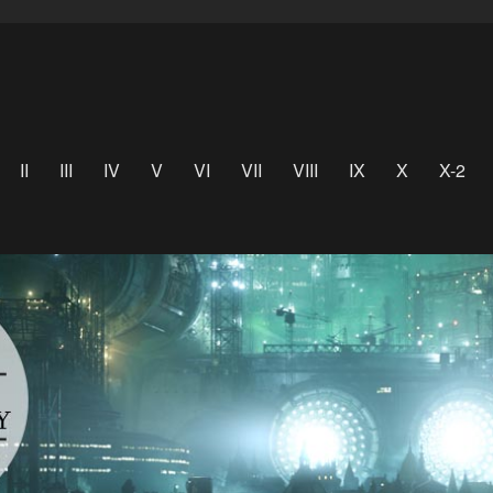
II
III
IV
V
VI
VII
VIII
IX
X
X-2