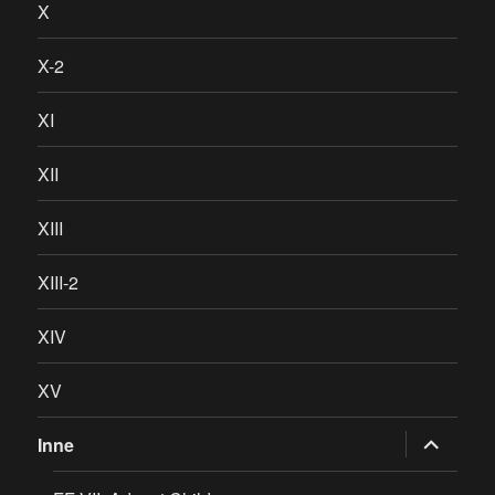
X
X-2
XI
XII
XIII
XIII-2
XIV
XV
rozwiń
Inne
menu
potomne