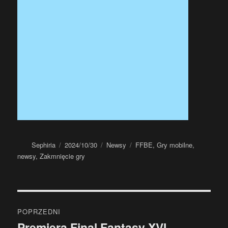
Autor
Data
Kategorie
Tagi
Sephiria
2024/10/30
Newsy
FFBE
,
Gry mobilne
,
publikacji
newsy
,
Zakmnięcie gry
Nawigacja
POPRZEDNI
wpisu
Premiera Final Fantasy XVI
Poprzedni