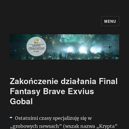
MENU
Krypta Final Fantasy
Zakończenie działania Final
Fantasy Brave Exvius
Gobal
Ostatnimi czasy specjalizuję się w
„grobowych newsach” (wszak nazwa „Krypta”