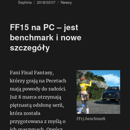
Autor
Data
Kategorie
Sephiria
2018/03/07
Newsy
publikacji
FF15 na PC – jest
benchmark i nowe
szczegóły
Fani Final Fantasy,
którzy grają na Pecetach
mają powody do radości.
Już 8 marca otrzymają
piętnastą odsłonę serii,
która została
FF15 benchmark
przygotowana z myślą o
ich maszynach. Oprócz