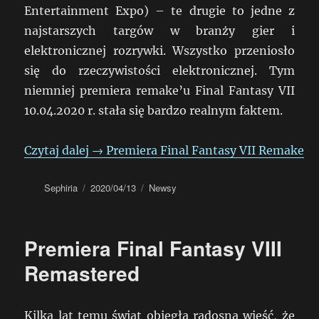
Entertainment Expo) – te drugie to jedne z
najstarszych targów w branży gier i
elektronicznej rozrywki. Wszystko przeniosło
się do rzeczywistości elektronicznej. Tym
niemniej premiera remake’u Final Fantasy VII
10.04.2020 r. stała się bardzo realnym faktem.
Czytaj dalej
→
Premiera Final Fantasy VII Remake
Autor
Data
Kategorie
Sephiria
2020/04/13
Newsy
publikacji
Premiera Final Fantasy VIII
Remastered
Kilka lat temu świat obiegła radosna wieść, że