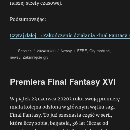
naszej strefy czasowej.
Podsumowując:
Czytaj dalej
→
Zakończenie działania Final Fantasy 
Autor
Data
Kategorie
Tagi
Sephiria
2024/10/30
Newsy
FFBE
,
Gry mobilne
,
publikacji
newsy
,
Zakmnięcie gry
Premiera Final Fantasy XVI
W piątek 23 czerwca 20203 roku swoją premierę
miała kolejna odsłona w głównym wątku sagi
Final Fantasy. To już szesnasta część w serii,
która liczy sobie, bagatela, 36 lat (licząc od