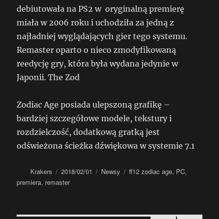
debiutowała na PS2 w oryginalną premierę
miała w 2006 roku i uchodziła za jedną z
najładniej wyglądających gier tego systemu.
Remaster oparto o nieco zmodyfikowaną
reedycję gry, która była wydana jedynie w
Japonii. The Zod
Zodiac Age posiada ulepszoną grafikę –
bardziej szczegółowe modele, tekstury i
rozdzielczość, dodatkową gratką jest
odświeżona ścieżka dźwiękowa w systemie 7.1
Autor
Data
Kategorie
Tagi
Krakers
2018/02/01
Newsy
ff12 zodiac age
,
PC
,
publikacji
premiera
,
remaster