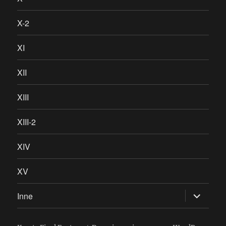
X-2
XI
XII
XIII
XIII-2
XIV
XV
rozwiń
Inne
menu
potomne