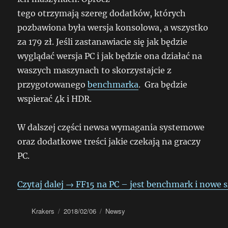
tego otrzymają szereg dodatków, których
pozbawiona była wersja konsolowa, a wszystko
za 179 zł. Jeśli zastanawiacie się jak będzie
wyglądać wersja PC i jak będzie ona działać na
waszych maszynach to skorzystajcie z
przygotowanego
benchmarka
. Gra będzie
wspierać 4k i HDR.
W dalszej części newsa wymagania systemowe
oraz dodatkowe treści jakie czekają na graczy
PC.
Czytaj dalej
→
FF15 na PC – jest benchmark i nowe 
Autor
Data
Kategorie
Krakers
2018/02/06
Newsy
publikacji