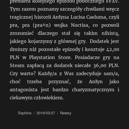
premiera kolejnego epizodu pobocznego FFXV.
Tym razem poznamy szczegóły chwilami wręcz
tragicznej historii Ardyna Lucisa Caeluma, czyli
pra, pra (pra^n) wujka Noctisa, co pozwoli
zrozumieć dlaczego stał się takim nihistą,
jakiego kojarzymy z głównej gry. Dodatek jest
droższy niż pozostałe epizody i kosztuje 42,00
PLN w Playstation Store. Posiadacze gry na
Steam zapłacą za dodatek niecałe 36,00 PLN.
Czy warto? Każdy/a z Was zadecyduje sam/a,
choć trzeba przyznać, że Ardyn jako
antagonista jest bardzo charyzmatycznym i
ciekawym człowiekiem.
Autor
Data
Kategorie
Sephiria
2019/03/27
Newsy
publikacji