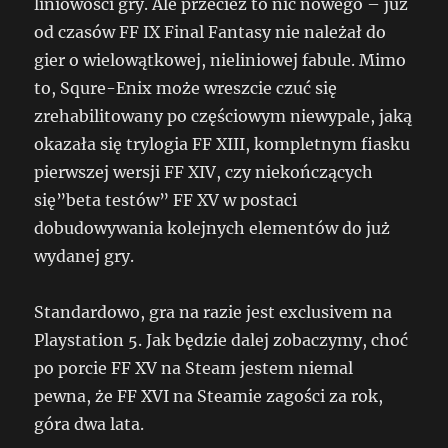
liniowości gry. Ale przecież to nic nowego – już
od czasów FF IX Final Fantasy nie należał do
gier o wielowątkowej, nieliniowej fabule. Mimo
to, Squre-Enix może wreszcie czuć się
zrehabilitowany po częściowym niewypale, jaką
okazała się trylogia FF XIII, kompletnym fiasku
pierwszej wersji FF XIV, czy niekończących
się”beta testów” FF XV w postaci
dobudowywania kolejnych elementów do już
wydanej gry.
Standardowo, gra na razie jest exclusivem na
Playstation 5. Jak będzie dalej zobaczymy, choć
po porcie FF XV na Steam jestem niemal
pewna, że FF XVI na Steamie zagości za rok,
góra dwa lata.