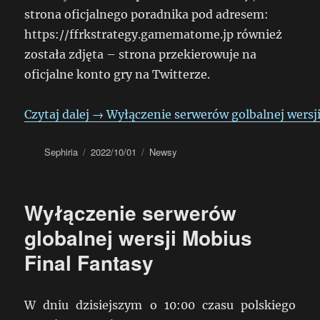
strona oficjalnego poradnika pod adresem:
https://ffrkstrategy.gamematome.jp również
została zdjęta – strona przekierowuje na
oficjalne konto gry na Twitterze.
Czytaj dalej
→
Wyłączenie serwerów golbalnej wersji
Autor
Data
Kategorie
Sephiria
2022/10/01
Newsy
publikacji
Wyłączenie serwerów
globalnej wersji Mobius
Final Fantasy
W dniu dzisiejszym o 10:00 czasu polskiego