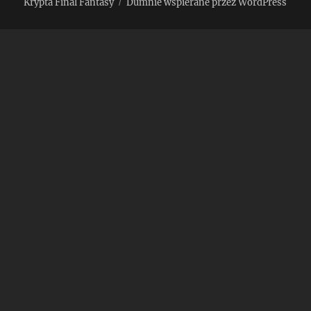
Krypta Final Fantasy
Dumnie wspierane przez WordPress