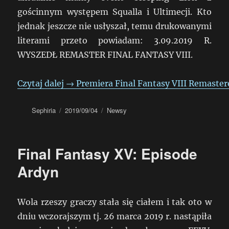
gościnnym występem Squalla i Ultimecji. Kto
jednak jeszcze nie usłyszał, temu drukowanymi
literami przeto powiadam: 3.09.2019 R.
WYSZEDŁ REMASTER FINAL FANTASY VIII.
Czytaj dalej
→
Premiera Final Fantasy VIII Remaster
Autor
Data
Kategorie
Sephiria
2019/09/04
Newsy
publikacji
Final Fantasy XV: Episode
Ardyn
Wola rzeszy graczy stała się ciałem i tak oto w
dniu wczorajszym tj. 26 marca 2019 r. nastąpiła