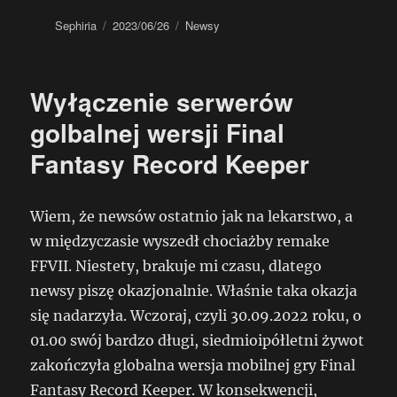
Autor
Data
Kategorie
Sephiria
2023/06/26
Newsy
publikacji
Wyłączenie serwerów
golbalnej wersji Final
Fantasy Record Keeper
Wiem, że newsów ostatnio jak na lekarstwo, a
w międzyczasie wyszedł chociażby remake
FFVII. Niestety, brakuje mi czasu, dlatego
newsy piszę okazjonalnie. Właśnie taka okazja
się nadarzyła. Wczoraj, czyli 30.09.2022 roku, o
01.00 swój bardzo długi, siedmioipółletni żywot
zakończyła globalna wersja mobilnej gry Final
Fantasy Record Keeper. W konsekwencji,