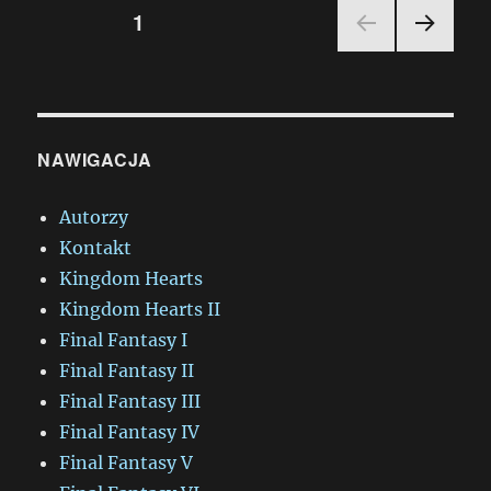
Stronicowanie
STRONA
1
NAST
wpisów
ĘPN
A
STR
ONA
NAWIGACJA
Autorzy
Kontakt
Kingdom Hearts
Kingdom Hearts II
Final Fantasy I
Final Fantasy II
Final Fantasy III
Final Fantasy IV
Final Fantasy V