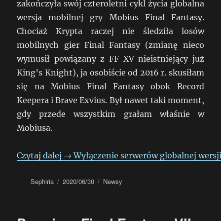
zakończyła swój czteroletni cykl życia globalna
wersja mobilnej gry Mobius Final Fantasy.
Chociaż Krypta raczej nie śledziła losów
mobilnych gier Final Fantasy (zmianę nieco
wymusił powiązany z FF XV nieistniejący już
King’s Knight), ja osobiście od 2016 r. skusiłam
się na Mobius Final Fantasy obok Record
Keepera i Brave Exvius. Był nawet taki moment,
gdy przede wszystkim grałam właśnie w
Mobiusa.
Czytaj dalej
→
Wyłączenie serwerów globalnej wersji
Autor
Data
Kategorie
Sephiria
2020/06/30
Newsy
publikacji