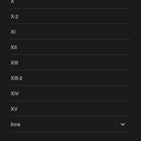
X
X-2
XI
XII
XIII
XIII-2
XIV
XV
rozwiń
Inne
menu
potomne