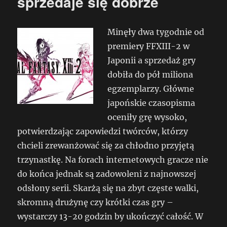
sprzedaje się dobrze
Minęły dwa tygodnie od
premiery FFXIII-2 w
Japonii a sprzedaż gry
dobiła do pół miliona
egzemplarzy. Główne
japońskie czasopisma
oceniły grę wysoko,
potwierdzając zapowiedzi twórców, którzy
chcieli zrewanżować się za chłodno przyjętą
trzynastkę. Na forach internetowych gracze nie
do końca jednak są zadowoleni z najnowszej
odsłony serii. Skarżą się na zbyt częste walki,
skromną drużynę czy krótki czas gry –
wystarczy 13-20 godzin by ukończyć całość. W