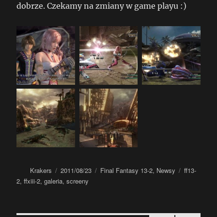
dobrze. Czekamy na zmiany w game playu :)
Autor
Data
Kategorie
Tagi
Krakers
2011/08/23
Final Fantasy 13-2
,
Newsy
ff13-
publikacji
2
,
ffxiii-2
,
galeria
,
screeny