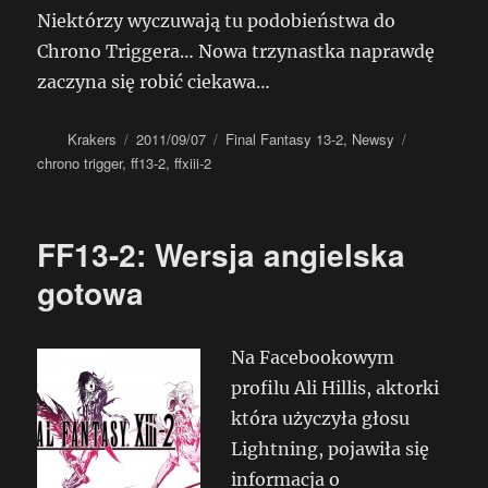
Niektórzy wyczuwają tu podobieństwa do
Chrono Triggera… Nowa trzynastka naprawdę
zaczyna się robić ciekawa…
Autor
Data
Kategorie
Tagi
Krakers
2011/09/07
Final Fantasy 13-2
,
Newsy
publikacji
chrono trigger
,
ff13-2
,
ffxiii-2
FF13-2: Wersja angielska
gotowa
Na Facebookowym
profilu Ali Hillis, aktorki
która użyczyła głosu
Lightning, pojawiła się
informacja o