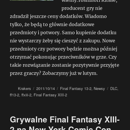
producent gry nie
zdradził jeszcze ceny dodatków. Wiadomo
tylko, że będą to głównie dodatkowe
przedmioty i potwory. Samo kupienie dodatku
nie wystarczy żeby się cieszyć z zakupu. Nowe
przedmioty czy potwory będzie można później
otrzymać pokonując przeciwników w grze. Czy
takie rozwiązanie zostanie pozytywnie przyjęte
przez graczy? Zobaczymy już w lutym.
Autor
Data
Kategorie
Tagi
Krakers
2011/10/14
Final Fantasy 13-2
,
Newsy
DLC
,
publikacji
ff13-2
,
ffxiii-2
,
Final Fantasy XIII-2
Grywalne Final Fantasy XIII-
2 na New York Comic Con