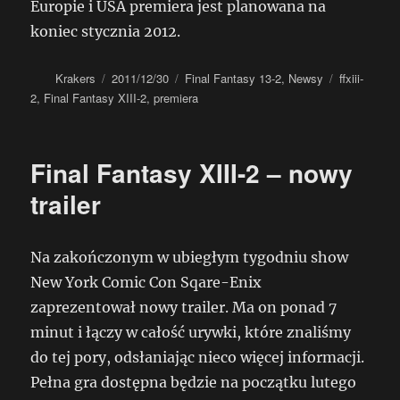
Europie i USA premiera jest planowana na
koniec stycznia 2012.
Autor
Data
Kategorie
Tagi
Krakers
2011/12/30
Final Fantasy 13-2
,
Newsy
ffxiii-
publikacji
2
,
Final Fantasy XIII-2
,
premiera
Final Fantasy XIII-2 – nowy
trailer
Na zakończonym w ubiegłym tygodniu show
New York Comic Con Sqare-Enix
zaprezentował nowy trailer. Ma on ponad 7
minut i łączy w całość urywki, które znaliśmy
do tej pory, odsłaniając nieco więcej informacji.
Pełna gra dostępna będzie na początku lutego