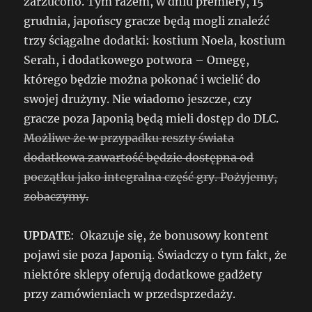
zarzucono. Tym razem, w dniu premiery, 15
grudnia, japońscy gracze będą mogli znaleźć
trzy ściągalne dodatki: kostium Noela, kostium
Serah, i dodatkowego potwora – Omegę,
którego będzie można pokonać i wcielić do
swojej drużyny. Nie wiadomo jeszcze, czy
gracze poza Japonią będą mieli dostęp do DLC.
Możliwe że w przypadku reszty świata
dodatkowa zawartość będzie dostępna od
początku jako integralna część gry. Pożyjemy,
zobaczymy.
UPDATE
: Okazuje się, że bonusowy kontent
pojawi sie poza Japonią. Świadczy o tym fakt, że
niektóre sklepy oferują dodatkowe gadżety
przy zamówieniach w przedsprzedaży.