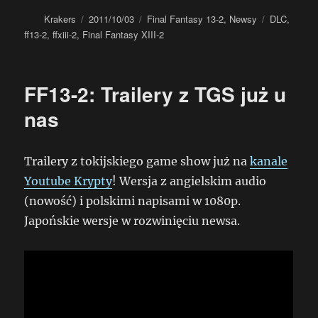
Autor
Data
Kategorie
Tagi
Krakers
2011/10/03
Final Fantasy 13-2
,
Newsy
DLC
,
publikacji
ff13-2
,
ffxiii-2
,
Final Fantasy XIII-2
FF13-2: Trailery z TGS już u
nas
Trailery z tokijskiego game show już na
kanale
Youtube Krypty
! Wersja z angielskim audio
(nowość) i polskimi napisami w 1080p.
Japońskie wersje w rozwinięciu newsa.