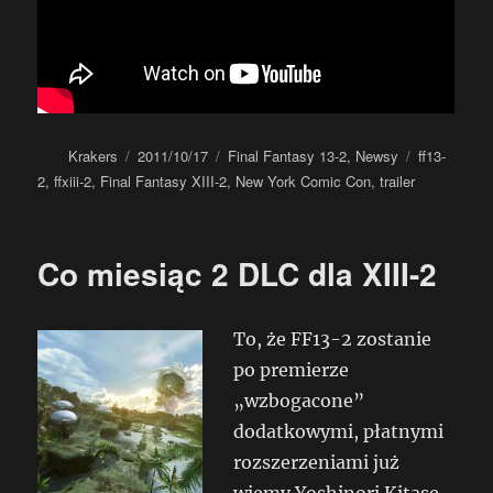
Autor
Data
Kategorie
Tagi
Krakers
2011/10/17
Final Fantasy 13-2
,
Newsy
ff13-
publikacji
2
,
ffxiii-2
,
Final Fantasy XIII-2
,
New York Comic Con
,
trailer
Co miesiąc 2 DLC dla XIII-2
To, że FF13-2 zostanie
po premierze
„wzbogacone”
dodatkowymi, płatnymi
rozszerzeniami już
wiemy.Yoshinori Kitase,