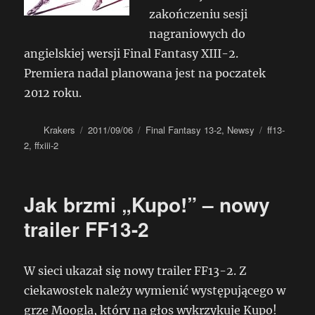
zakończeniu sesji
nagraniowych do
angielskiej wersji Final Fantasy XIII-2.
Premiera nadal planowana jest na poczatek
2012 roku.
Autor
Data
Kategorie
Tagi
Krakers
2011/09/06
Final Fantasy 13-2
,
Newsy
ff13-
publikacji
2
,
ffxiii-2
Jak brzmi „Kupo!” – nowy
trailer FF13-2
W sieci ukazał się nowy trailer FF13-2. Z
ciekawostek należy wymienić występującego w
grze Moogla, który na głos wykrzykuje Kupo!