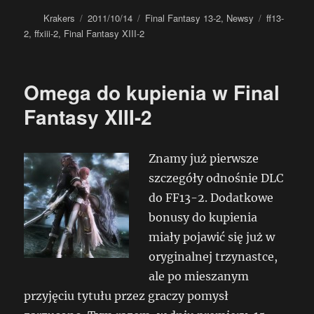
Autor
Data
Kategorie
Tagi
Krakers
2011/10/14
Final Fantasy 13-2
,
Newsy
ff13-
publikacji
2
,
ffxiii-2
,
Final Fantasy XIII-2
Omega do kupienia w Final
Fantasy XIII-2
Znamy już pierwsze
szczegóły odnośnie DLC
do FF13-2. Dodatkowe
bonusy do kupienia
miały pojawić się już w
oryginalnej trzynastce,
ale po mieszanym
przyjęciu tytułu przez graczy pomysł