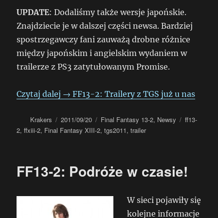
UPDATE
: Dodaliśmy także wersje japońskie.
Znajdziecie je w dalszej części newsa. Bardziej
spostrzegawczy fani zauważą drobne różnice
między japońskim i angielskim wydaniem w
trailerze z PS3 zatytułowanym Promise.
Czytaj dalej
→
FF13-2: Trailery z TGS już u nas
Autor
Data
Kategorie
Tagi
Krakers
2011/09/20
Final Fantasy 13-2
,
Newsy
ff13-
publikacji
2
,
ffxiii-2
,
Final Fantasy XIII-2
,
tgs2011
,
trailer
FF13-2: Podróże w czasie!
W sieci pojawiły się
kolejne informacje