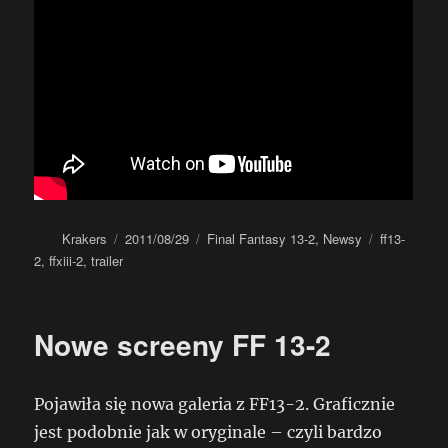
Autor
Data
Kategorie
Tagi
Krakers
2011/08/29
Final Fantasy 13-2
,
Newsy
ff13-
publikacji
2
,
ffxiii-2
,
trailer
Nowe screeny FF 13-2
Pojawiła się nowa galeria z FF13-2. Graficznie
jest podobnie jak w oryginale – czyli bardzo