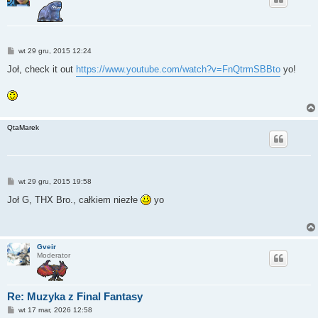
P
wt 29 gru, 2015 12:24
o
s
Joł, check it out
https://www.youtube.com/watch?v=FnQtrmSBBto
yo!
t
QtaMarek
P
wt 29 gru, 2015 19:58
o
s
Joł G, THX Bro., całkiem niezłe
yo
t
Gveir
Moderator
Re: Muzyka z Final Fantasy
P
wt 17 mar, 2026 12:58
o