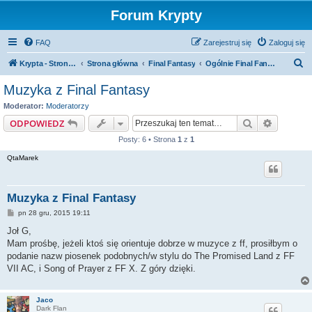
Forum Krypty
FAQ
Zarejestruj się
Zaloguj się
S
Krypta - Strona główna
Strona główna
Final Fantasy
Ogólnie Final Fantasy
z
Muzyka z Final Fantasy
u
Moderator:
Moderatorzy
k
Szukaj
Wyszuki
ODPOWIEDZ
a
Posty: 6 • Strona
1
z
1
j
QtaMarek
Muzyka z Final Fantasy
P
pn 28 gru, 2015 19:11
o
s
Joł G,
t
Mam prośbę, jeżeli ktoś się orientuje dobrze w muzyce z ff, prosiłbym o
podanie nazw piosenek podobnych/w stylu do The Promised Land z FF
VII AC, i Song of Prayer z FF X. Z góry dzięki.
Jaco
Dark Flan