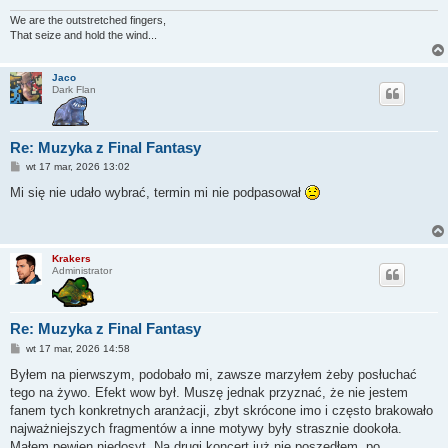
We are the outstretched fingers,
That seize and hold the wind...
Jaco
Dark Flan
Re: Muzyka z Final Fantasy
P
wt 17 mar, 2026 13:02
o
s
Mi się nie udało wybrać, termin mi nie podpasował
t
Krakers
Administrator
Re: Muzyka z Final Fantasy
P
wt 17 mar, 2026 14:58
o
s
Byłem na pierwszym, podobało mi, zawsze marzyłem żeby posłuchać
t
tego na żywo. Efekt wow był. Muszę jednak przyznać, że nie jestem
fanem tych konkretnych aranżacji, zbyt skrócone imo i często brakowało
najważniejszych fragmentów a inne motywy były strasznie dookoła.
Małem pewien niedosyt. Na drugi koncert już nie poszedłem, po