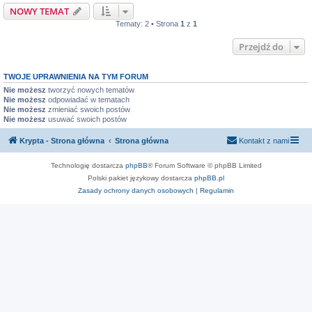
NOWY TEMAT
Tematy: 2 • Strona
1
z
1
Przejdź do
TWOJE UPRAWNIENIA NA TYM FORUM
Nie możesz
tworzyć nowych tematów
Nie możesz
odpowiadać w tematach
Nie możesz
zmieniać swoich postów
Nie możesz
usuwać swoich postów
Krypta - Strona główna
Strona główna
Kontakt z nami
Technologię dostarcza
phpBB
® Forum Software © phpBB Limited
Polski pakiet językowy dostarcza
phpBB.pl
Zasady ochrony danych osobowych
|
Regulamin