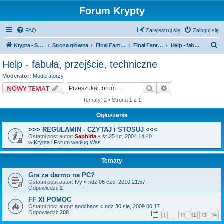
Forum Krypty
FAQ
Zarejestruj się
Zaloguj się
S
Krypta - Strona główna
Strona główna
Final Fantasy
Final Fantasy XI - Online
Help - fabuła, przejście, techniczne
z
Help - fabuła, przejście, techniczne
u
Moderator:
Moderatorzy
k
Szukaj
Wyszukiwanie z
NOWY TEMAT
a
Tematy: 2 • Strona
1
z
1
j
Ogłoszenia
>>> REGULAMIN - CZYTAJ i STOSUJ <<<
Ostatni post autor:
Sephiria
«
śr 25 lut, 2004 14:40
w
Krypta i Forum według Was
Tematy
Gra za darmo na PC?
Ostatni post autor:
Ivy
«
ndz 06 cze, 2010 21:57
Odpowiedzi:
2
FF XI POMOC
Ostatni post autor:
andchaos
«
ndz 30 sie, 2009 00:17
Odpowiedzi:
208
1
11
12
13
14
…