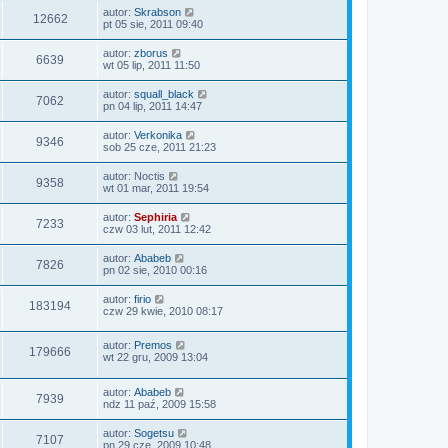
autor:
Skrabson
12662
pt 05 sie, 2011 09:40
autor:
zborus
6639
wt 05 lip, 2011 11:50
autor:
squall_black
7062
pn 04 lip, 2011 14:47
autor:
Verkonika
9346
sob 25 cze, 2011 21:23
autor:
Noctis
9358
wt 01 mar, 2011 19:54
autor:
Sephiria
7233
czw 03 lut, 2011 12:42
autor:
Ababeb
7826
pn 02 sie, 2010 00:16
autor:
firio
183194
czw 29 kwie, 2010 08:17
autor:
Premos
179666
wt 22 gru, 2009 13:04
autor:
Ababeb
7939
ndz 11 paź, 2009 15:58
autor:
Sogetsu
7107
pn 29 cze, 2009 10:48