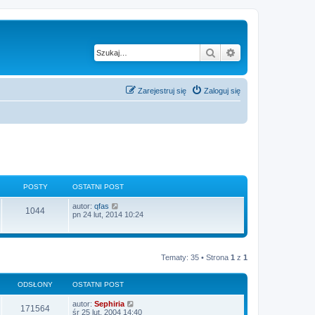
Szukaj
Wyszukiwanie z
Zarejestruj się
Zaloguj się
POSTY
OSTATNI POST
W
autor:
qfas
1044
y
pn 24 lut, 2014 10:24
ś
w
i
e
t
Tematy: 35 • Strona
1
z
1
l
n
a
ODSŁONY
OSTATNI POST
j
n
autor:
Sephiria
o
171564
śr 25 lut, 2004 14:40