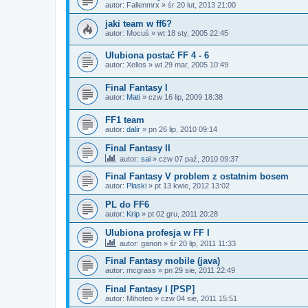
autor:
Fallenmrx
»
śr 20 lut, 2013 21:00
jaki team w ff6?
autor:
Mocuś
»
wt 18 sty, 2005 22:45
Ulubiona postać FF 4 - 6
autor:
Xellos
»
wt 29 mar, 2005 10:49
Final Fantasy I
autor:
Mati
»
czw 16 lip, 2009 18:38
FF1 team
autor:
dalir
»
pn 26 lip, 2010 09:14
Final Fantasy II
autor:
sai
»
czw 07 paź, 2010 09:37
Final Fantasy V problem z ostatnim bosem
autor:
Plaski
»
pt 13 kwie, 2012 13:02
PL do FF6
autor:
Krip
»
pt 02 gru, 2011 20:28
Ulubiona profesja w FF I
autor:
ganon
»
śr 20 lip, 2011 11:33
Final Fantasy mobile (java)
autor:
mcgrass
»
pn 29 sie, 2011 22:49
Final Fantasy I [PSP]
autor:
Mihoteo
»
czw 04 sie, 2011 15:51