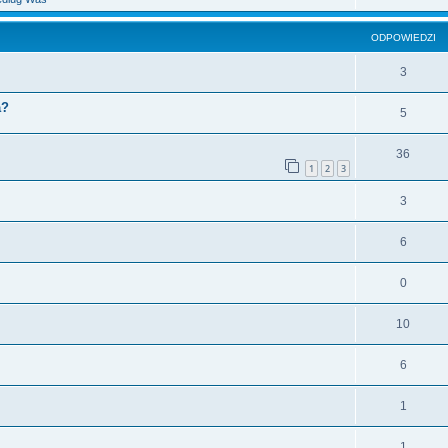
ODPOWIEDZI
3
a?
5
36
1
2
3
3
6
0
10
6
1
1