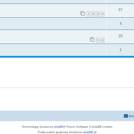
57
1
2
3
4
4
20
1
2
2
Kon
Technologię dostarcza
phpBB
® Forum Software © phpBB Limited
Polski pakiet językowy dostarcza
phpBB.pl