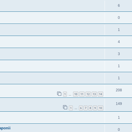
6
0
1
4
3
1
1
208
1
10
11
12
13
14
…
149
1
6
7
8
9
10
…
1
aponii
0