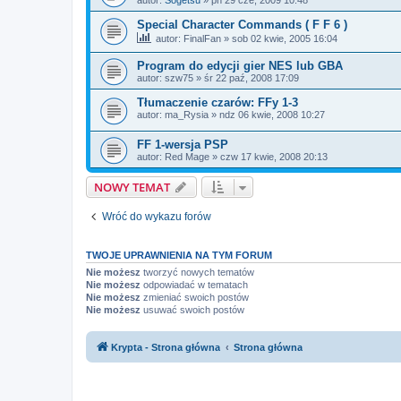
Special Character Commands ( F F 6 )
autor:
FinalFan
»
sob 02 kwie, 2005 16:04
Program do edycji gier NES lub GBA
autor:
szw75
»
śr 22 paź, 2008 17:09
Tłumaczenie czarów: FFy 1-3
autor:
ma_Rysia
»
ndz 06 kwie, 2008 10:27
FF 1-wersja PSP
autor:
Red Mage
»
czw 17 kwie, 2008 20:13
NOWY TEMAT
Wróć do wykazu forów
TWOJE UPRAWNIENIA NA TYM FORUM
Nie możesz
tworzyć nowych tematów
Nie możesz
odpowiadać w tematach
Nie możesz
zmieniać swoich postów
Nie możesz
usuwać swoich postów
Krypta - Strona główna
Strona główna