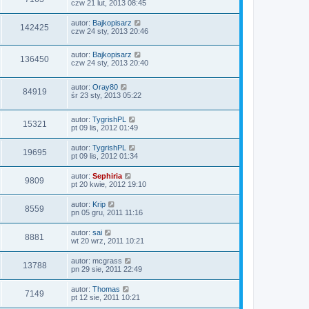
czw 21 lut, 2013 08:45
autor:
Bajkopisarz
142425
czw 24 sty, 2013 20:46
autor:
Bajkopisarz
136450
czw 24 sty, 2013 20:40
autor:
Oray80
84919
śr 23 sty, 2013 05:22
autor:
TygrishPL
15321
pt 09 lis, 2012 01:49
autor:
TygrishPL
19695
pt 09 lis, 2012 01:34
autor:
Sephiria
9809
pt 20 kwie, 2012 19:10
autor:
Krip
8559
pn 05 gru, 2011 11:16
autor:
sai
8881
wt 20 wrz, 2011 10:21
autor:
mcgrass
13788
pn 29 sie, 2011 22:49
autor:
Thomas
7149
pt 12 sie, 2011 10:21