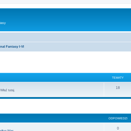
tasy
inal Fantasy I-VI
TEMATY
18
łaź tutaj.
szukiwanie zaawansowane
ODPOWIEDZI
0
edług Was