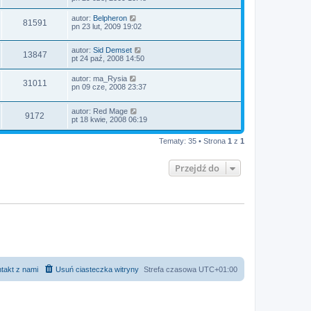
autor:
Belpheron
81591
pn 23 lut, 2009 19:02
autor:
Sid Demset
13847
pt 24 paź, 2008 14:50
autor:
ma_Rysia
31011
pn 09 cze, 2008 23:37
autor:
Red Mage
9172
pt 18 kwie, 2008 06:19
Tematy: 35 • Strona
1
z
1
Przejdź do
takt z nami
Usuń ciasteczka witryny
Strefa czasowa
UTC+01:00