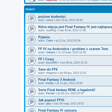
TEMATY
poziom trudności
autor:
szkut
»
ndz 23 lut, 2014 09:39
Która edycja jest Final Fantasy IV jest najlepsz
autor:
JustPlay
»
ndz 02 lis, 2014 17:55
Pytania
autor:
Celes
»
pt 12 lut, 2010 02:36
FF IV na Androidzie i problem z czarem Tent.
autor:
Videletz
»
śr 23 kwie, 2014 12:40
FF I Czary
autor:
lysy1999
»
czw 06 lut, 2014 21:33
Save do FF6
autor:
Hegenox
»
pn 09 gru, 2013 12:01
Final Fantasy 3 Android
autor:
freddy
»
pt 14 gru, 2012 22:05
Seria Final fantasy ROM, a legalność
autor:
Pieniek
»
pt 28 cze, 2013 07:07
Jak popsuć FFVI
autor:
qfas
»
ndz 05 maja, 2013 19:52
Final Fantasy IV cenzura