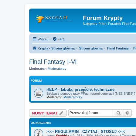
Forum Krypty
Najlepszy Polski Poradnik Final Fan
Więcej…
FAQ
Krypta - Strona główna
Strona główna
Final Fantasy
F
Final Fantasy I-VI
Moderator:
Moderatorzy
FORUM
HELP - fabuła, przejście, techniczne
Szukasz pomocy przy FFach starej generacji (NES SNES)? W
Moderator:
Moderatorzy
Szukaj
Wy
NOWY TEMAT
OGŁOSZENIA
>>> REGULAMIN - CZYTAJ i STOSUJ <<<
autor:
Sephiria
»
śr 25 lut, 2004 14:40
» w
Krypta i Forum w