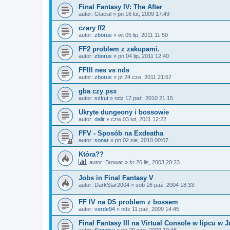
Final Fantasy IV: The After
autor:
Glacial
»
pn 16 lut, 2009 17:49
czary ff2
autor:
zborus
»
wt 05 lip, 2011 11:50
FF2 problem z zakupami.
autor:
zborus
»
pn 04 lip, 2011 12:40
FFIII nes vs nds
autor:
zborus
»
pt 24 cze, 2011 21:57
gba czy psx
autor:
szkut
»
ndz 17 paź, 2010 21:15
Ukryte dungeony i bossowie
autor:
dalir
»
czw 03 lut, 2011 12:22
FFV - Sposób na Exdeatha
autor:
sonar
»
pn 02 sie, 2010 00:07
Która??
autor:
Browar
»
śr 26 lis, 2003 20:23
Jobs in Final Fantasy V
autor:
DarkStar2004
»
sob 16 paź, 2004 18:33
FF IV na DS problem z bossem
autor:
verde94
»
ndz 11 paź, 2009 14:45
Final Fantasy III na Virtual Console w lipcu w J
autor:
Sogetsu
»
pn 29 cze, 2009 10:48