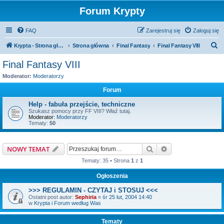
Forum Krypty
FAQ
Zarejestruj się
Zaloguj się
S
Krypta - Strona główna
Strona główna
Final Fantasy
Final Fantasy VIII
z
Final Fantasy VIII
u
Moderator:
Moderatorzy
k
Forum
a
Help - fabuła przejście, techniczne
j
Szukasz pomocy przy FF VIII? Właź tutaj.
Moderator:
Moderatorzy
Tematy:
50
Szukaj
Wyszukiwanie z
NOWY TEMAT
Tematy: 35 • Strona
1
z
1
Ogłoszenia
>>> REGULAMIN - CZYTAJ i STOSUJ <<<
Ostatni post autor:
Sephiria
«
śr 25 lut, 2004 14:40
w
Krypta i Forum według Was
Tematy