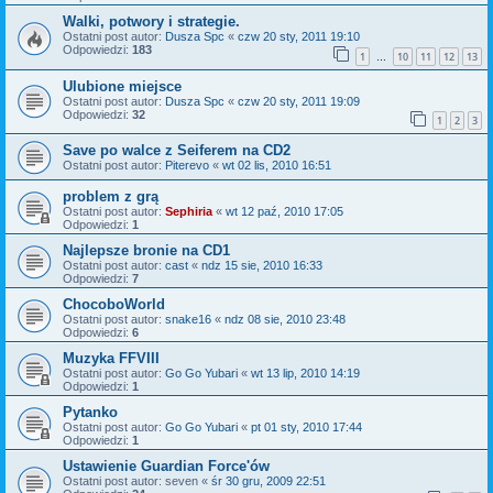
Walki, potwory i strategie.
Ostatni post autor:
Dusza Spc
«
czw 20 sty, 2011 19:10
Odpowiedzi:
183
1
10
11
12
13
…
Ulubione miejsce
Ostatni post autor:
Dusza Spc
«
czw 20 sty, 2011 19:09
Odpowiedzi:
32
1
2
3
Save po walce z Seiferem na CD2
Ostatni post autor:
Piterevo
«
wt 02 lis, 2010 16:51
problem z grą
Ostatni post autor:
Sephiria
«
wt 12 paź, 2010 17:05
Odpowiedzi:
1
Najlepsze bronie na CD1
Ostatni post autor:
cast
«
ndz 15 sie, 2010 16:33
Odpowiedzi:
7
ChocoboWorld
Ostatni post autor:
snake16
«
ndz 08 sie, 2010 23:48
Odpowiedzi:
6
Muzyka FFVIII
Ostatni post autor:
Go Go Yubari
«
wt 13 lip, 2010 14:19
Odpowiedzi:
1
Pytanko
Ostatni post autor:
Go Go Yubari
«
pt 01 sty, 2010 17:44
Odpowiedzi:
1
Ustawienie Guardian Force'ów
Ostatni post autor:
seven
«
śr 30 gru, 2009 22:51