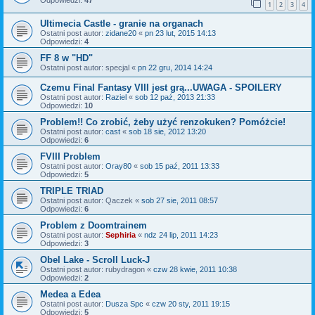
Odpowiedzi:
47
1
2
3
4
Ultimecia Castle - granie na organach
Ostatni post autor:
zidane20
«
pn 23 lut, 2015 14:13
Odpowiedzi:
4
FF 8 w "HD"
Ostatni post autor:
specjal
«
pn 22 gru, 2014 14:24
Czemu Final Fantasy VIII jest grą...UWAGA - SPOILERY
Ostatni post autor:
Raziel
«
sob 12 paź, 2013 21:33
Odpowiedzi:
10
Problem!! Co zrobić, żeby użyć renzokuken? Pomóżcie!
Ostatni post autor:
cast
«
sob 18 sie, 2012 13:20
Odpowiedzi:
6
FVIII Problem
Ostatni post autor:
Oray80
«
sob 15 paź, 2011 13:33
Odpowiedzi:
5
TRIPLE TRIAD
Ostatni post autor:
Qaczek
«
sob 27 sie, 2011 08:57
Odpowiedzi:
6
Problem z Doomtrainem
Ostatni post autor:
Sephiria
«
ndz 24 lip, 2011 14:23
Odpowiedzi:
3
Obel Lake - Scroll Luck-J
Ostatni post autor:
rubydragon
«
czw 28 kwie, 2011 10:38
Odpowiedzi:
2
Medea a Edea
Ostatni post autor:
Dusza Spc
«
czw 20 sty, 2011 19:15
Odpowiedzi:
5