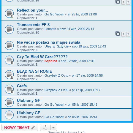
Odpowiedzi:
24
1
2
Reflect on your...
Ostatni post autor:
Go Go Yubari
«
śr 25 lis, 2009 21:08
Odpowiedzi:
1
Tłumaczenie FF 8
Ostatni post autor:
Lenneth
«
czw 24 wrz, 2009 23:14
Odpowiedzi:
20
1
2
Nie widze postaci na mapie swiata
Ostatni post autor:
Uleq_w_Sztyfcie
«
sob 19 wrz, 2009 12:43
Odpowiedzi:
3
Czy To Błąd W Grze??????
Ostatni post autor:
Sephiria
«
sob 12 wrz, 2009 13:41
Odpowiedzi:
1
BŁĄD NA STRONIE
Ostatni post autor:
Grzybek Z Octu
«
pn 17 sie, 2009 14:58
Odpowiedzi:
2
Grafa
Ostatni post autor:
Grzybek Z Octu
«
pt 17 lip, 2009 11:17
Odpowiedzi:
1
Ulubiony GF
Ostatni post autor:
Go Go Yubari
«
pn 05 lis, 2007 15:43
Ulubiony GF
Ostatni post autor:
Go Go Yubari
«
pn 05 lis, 2007 15:41
NOWY TEMAT
Tematy: 35 • Strona
1
z
1