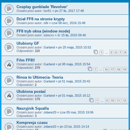
Cosplay gunblade 'Revolver'
Ostatni post autor:
fan81
«
pn 27 lis, 2017 17:48
Dział FF8 na stronie krypty
Ostatni post autor:
siN
«
czw 08 wrz, 2016 15:48
FF8 tryb okna (window mode)
Ostatni post autor:
adasss
«
śr 15 lip, 2015 09:46
Ulubiony GF
Ostatni post autor:
Garland
«
pn 25 maja, 2015 15:52
Odpowiedzi:
110
1
5
6
7
8
…
Film FF8!!
Ostatni post autor:
Garland
«
pt 08 maja, 2015 15:54
Odpowiedzi:
270
1
16
17
18
19
…
Rinoa to Ultimecia- Teoria
Ostatni post autor:
Garland
«
pt 01 maja, 2015 20:42
Odpowiedzi:
2
Ulubiona postać
Ostatni post autor:
Garland
«
pt 01 maja, 2015 16:12
Odpowiedzi:
175
1
9
10
11
12
…
Naszyjnik Squalla
Ostatni post autor:
zidane20
«
czw 05 mar, 2015 19:06
Odpowiedzi:
3
Kompresja czasu
Ostatni post autor:
zidane20
«
pn 23 lut, 2015 14:14