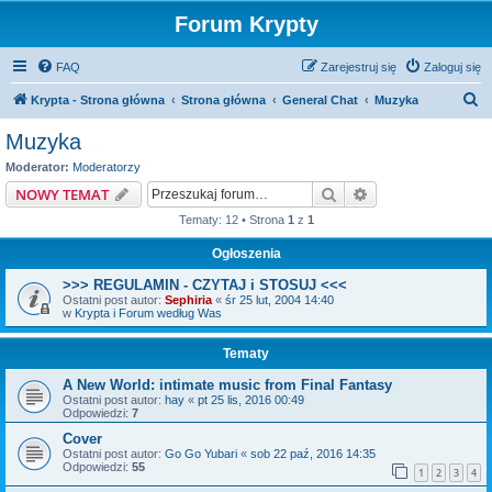
Forum Krypty
FAQ
Zarejestruj się
Zaloguj się
S
Krypta - Strona główna
Strona główna
General Chat
Muzyka
z
Muzyka
u
Moderator:
Moderatorzy
k
Szukaj
Wyszukiwanie z
NOWY TEMAT
a
Tematy: 12 • Strona
1
z
1
j
Ogłoszenia
>>> REGULAMIN - CZYTAJ i STOSUJ <<<
Ostatni post autor:
Sephiria
«
śr 25 lut, 2004 14:40
w
Krypta i Forum według Was
Tematy
A New World: intimate music from Final Fantasy
Ostatni post autor:
hay
«
pt 25 lis, 2016 00:49
Odpowiedzi:
7
Cover
Ostatni post autor:
Go Go Yubari
«
sob 22 paź, 2016 14:35
Odpowiedzi:
55
1
2
3
4