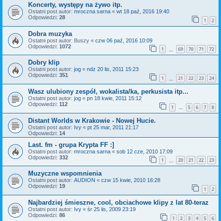
Koncerty, występy na żywo itp.
Ostatni post autor:
mroczna sarna
«
wt 18 paź, 2016 19:40
Odpowiedzi:
28
1
2
Dobra muzyka
Ostatni post autor:
Buszy
«
czw 06 paź, 2016 10:09
Odpowiedzi:
1072
1
69
70
71
72
…
Dobry klip
Ostatni post autor:
jog
«
ndz 20 lis, 2011 15:23
Odpowiedzi:
351
1
21
22
23
24
…
Wasz ulubiony zespół, wokalista/ka, perkusista itp...
Ostatni post autor:
jog
«
pn 18 kwie, 2011 15:12
Odpowiedzi:
112
1
5
6
7
8
…
Distant Worlds w Krakowie - Nowej Hucie.
Ostatni post autor:
Ivy
«
pt 25 mar, 2011 21:17
Odpowiedzi:
14
Last. fm - grupa Krypta FF :]
Ostatni post autor:
mroczna sarna
«
sob 12 cze, 2010 17:09
Odpowiedzi:
332
1
20
21
22
23
…
Muzyczne wspomnienia
Ostatni post autor:
AUDION
«
czw 15 kwie, 2010 16:28
Odpowiedzi:
19
1
2
Najbardziej śmieszne, cool, obciachowe klipy z lat 80-teraz
Ostatni post autor:
Ivy
«
śr 25 lis, 2009 23:19
Odpowiedzi:
86
1
2
3
4
5
6