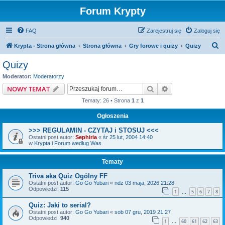
Forum Krypty
FAQ
Zarejestruj się
Zaloguj się
S
Krypta - Strona główna
Strona główna
Gry forowe i quizy
Quizy
z
Quizy
u
Moderator:
Moderatorzy
k
Szukaj
Wyszukiwanie z
NOWY TEMAT
a
Tematy: 26 • Strona
1
z
1
j
Ogłoszenia
>>> REGULAMIN - CZYTAJ i STOSUJ <<<
Ostatni post autor:
Sephiria
«
śr 25 lut, 2004 14:40
w
Krypta i Forum według Was
Tematy
Triva aka Quiz Ogólny FF
Ostatni post autor:
Go Go Yubari
«
ndz 03 maja, 2026 21:28
Odpowiedzi:
115
1
5
6
7
8
…
Quiz: Jaki to serial?
Ostatni post autor:
Go Go Yubari
«
sob 07 gru, 2019 21:27
Odpowiedzi:
940
1
60
61
62
63
…