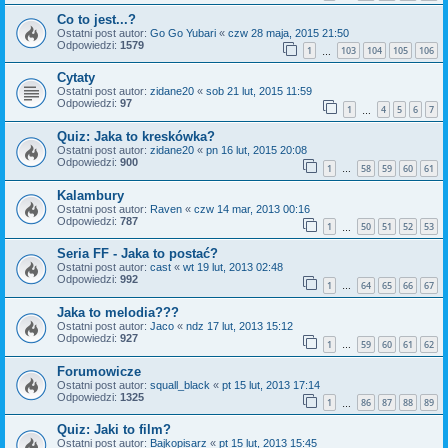
Co to jest...?
Ostatni post autor:
Go Go Yubari
«
czw 28 maja, 2015 21:50
Odpowiedzi:
1579
1
103
104
105
106
…
Cytaty
Ostatni post autor:
zidane20
«
sob 21 lut, 2015 11:59
Odpowiedzi:
97
1
4
5
6
7
…
Quiz: Jaka to kreskówka?
Ostatni post autor:
zidane20
«
pn 16 lut, 2015 20:08
Odpowiedzi:
900
1
58
59
60
61
…
Kalambury
Ostatni post autor:
Raven
«
czw 14 mar, 2013 00:16
Odpowiedzi:
787
1
50
51
52
53
…
Seria FF - Jaka to postać?
Ostatni post autor:
cast
«
wt 19 lut, 2013 02:48
Odpowiedzi:
992
1
64
65
66
67
…
Jaka to melodia???
Ostatni post autor:
Jaco
«
ndz 17 lut, 2013 15:12
Odpowiedzi:
927
1
59
60
61
62
…
Forumowicze
Ostatni post autor:
squall_black
«
pt 15 lut, 2013 17:14
Odpowiedzi:
1325
1
86
87
88
89
…
Quiz: Jaki to film?
Ostatni post autor:
Bajkopisarz
«
pt 15 lut, 2013 15:45