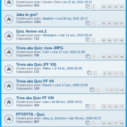
Ostatni post autor:
Geralt z Rivii
«
pn 21 lut, 2011 18:12
Odpowiedzi:
819
1
52
53
54
55
…
Jaka to gra?
Ostatni post autor:
Ababeb
«
czw 06 sty, 2011 20:17
Odpowiedzi:
1451
1
94
95
96
97
…
Quiz Anime vol.2
Ostatni post autor:
kilmindaro
«
ndz 12 wrz, 2010 00:32
Odpowiedzi:
713
1
45
46
47
48
…
Trivia aka Quiz: Inne JRPG
Ostatni post autor:
CoD
«
czw 17 cze, 2010 11:36
Odpowiedzi:
705
1
45
46
47
48
…
Trivia aka Quiz (FF XII)
Ostatni post autor:
Xellos
«
śr 04 lis, 2009 06:38
Odpowiedzi:
172
1
9
10
11
12
…
Trivia aka Quiz FF VII
Ostatni post autor:
Raven
«
czw 17 wrz, 2009 22:00
Odpowiedzi:
139
1
7
8
9
10
…
Triva aka Quiz FF VIII
Ostatni post autor:
cast
«
wt 08 wrz, 2009 19:01
Odpowiedzi:
243
1
14
15
16
17
…
FFT/FFTA - Quiz
Ostatni post autor:
Uleq_w_Sztyfcie
«
ndz 06 wrz, 2009 20:27
Odpowiedzi:
867
1
55
56
57
58
…