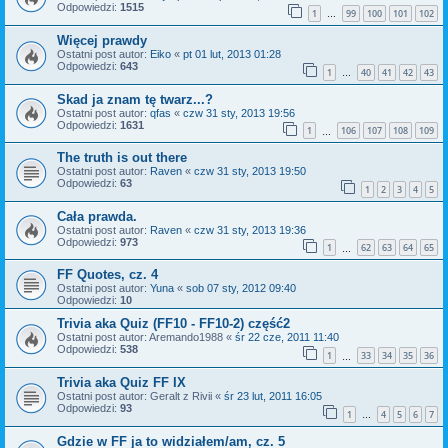
Odpowiedzi:
1515
1
99
100
101
102
…
Więcej prawdy
Ostatni post autor:
Eiko
«
pt 01 lut, 2013 01:28
Odpowiedzi:
643
1
40
41
42
43
…
Skad ja znam tę twarz...?
Ostatni post autor:
qfas
«
czw 31 sty, 2013 19:56
Odpowiedzi:
1631
1
106
107
108
109
…
The truth is out there
Ostatni post autor:
Raven
«
czw 31 sty, 2013 19:50
Odpowiedzi:
63
1
2
3
4
5
Cała prawda.
Ostatni post autor:
Raven
«
czw 31 sty, 2013 19:36
Odpowiedzi:
973
1
62
63
64
65
…
FF Quotes, cz. 4
Ostatni post autor:
Yuna
«
sob 07 sty, 2012 09:40
Odpowiedzi:
10
Trivia aka Quiz (FF10 - FF10-2) część2
Ostatni post autor:
Aremando1988
«
śr 22 cze, 2011 11:40
Odpowiedzi:
538
1
33
34
35
36
…
Trivia aka Quiz FF IX
Ostatni post autor:
Geralt z Rivii
«
śr 23 lut, 2011 16:05
Odpowiedzi:
93
1
4
5
6
7
…
Gdzie w FF ja to widziałem/am, cz. 5