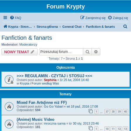
Forum Krypty
FAQ
Zarejestruj się
Zaloguj się
S
Krypta - Strona główna
Strona główna
General Chat
Fanfiction & fanarts
z
Fanfiction & fanarts
u
Moderator:
Moderatorzy
k
Szukaj
Wyszukiwanie z
NOWY TEMAT
a
Tematy: 7 • Strona
1
z
1
j
Ogłoszenia
>>> REGULAMIN - CZYTAJ i STOSUJ <<<
Ostatni post autor:
Sephiria
«
śr 25 lut, 2004 14:40
w
Krypta i Forum według Was
Tematy
Mixed Fan Arts(inne niż FF)
Ostatni post autor:
Go Go Yubari
«
wt 18 paź, 2016 17:08
Odpowiedzi:
594
1
37
38
39
40
…
(Anime) Music Video
Ostatni post autor:
mroczna sarna
«
śr 30 sty, 2013 23:46
Odpowiedzi:
181
1
10
11
12
13
…