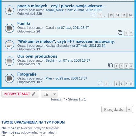
poezja mlodych.. czyli piszcie swoje wiersze...
Ostatni post autor:
squall_black
«
ndz 25 mar, 2012 19:31
Odpowiedzi:
239
1
13
14
15
16
…
Fanfiki
Ostatni post autor:
Garai
«
pt 07 paź, 2011 23:47
Odpowiedzi:
26
1
2
"Widłami w meteor", czyli FF7 nawozem malowany.
Ostatni post autor:
Kapitan Żenada
«
śr 27 kwie, 2011 23:54
Odpowiedzi:
13
Our own productions
Ostatni post autor:
Sephir
«
pn 07 sty, 2008 18:37
Odpowiedzi:
59
1
2
3
4
Fotografie
Ostatni post autor:
Piter
«
pt 29 gru, 2006 17:57
Odpowiedzi:
107
1
5
6
7
8
…
NOWY TEMAT
Tematy: 7 • Strona
1
z
1
Przejdź do
TWOJE UPRAWNIENIA NA TYM FORUM
Nie możesz
tworzyć nowych tematów
Nie możesz
odpowiadać w tematach