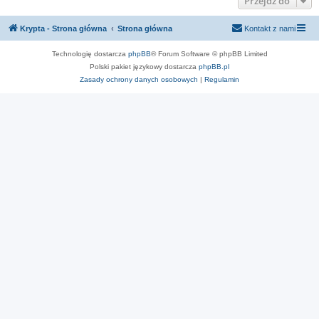
Przejdź do
Krypta - Strona główna
Strona główna
Kontakt z nami
Technologię dostarcza
phpBB
® Forum Software © phpBB Limited
Polski pakiet językowy dostarcza
phpBB.pl
Zasady ochrony danych osobowych
|
Regulamin