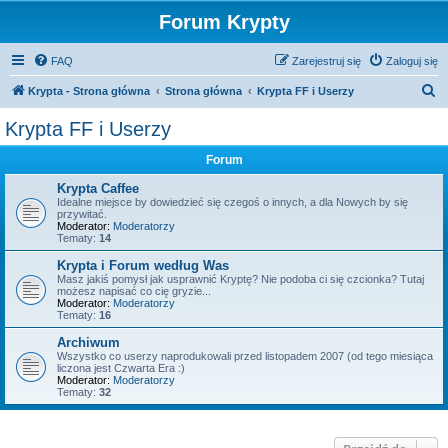
Forum Krypty
FAQ
Zarejestruj się
Zaloguj się
S
Krypta - Strona główna
Strona główna
Krypta FF i Userzy
z
Krypta FF i Userzy
u
Forum
k
a
Krypta Caffee
Idealne miejsce by dowiedzieć się czegoś o innych, a dla Nowych by się
j
przywitać.
Moderator:
Moderatorzy
Tematy:
14
Krypta i Forum według Was
Masz jakiś pomysł jak usprawnić Kryptę? Nie podoba ci się czcionka? Tutaj
możesz napisać co cię gryzie...
Moderator:
Moderatorzy
Tematy:
16
Archiwum
Wszystko co userzy naprodukowali przed listopadem 2007 (od tego miesiąca
liczona jest Czwarta Era :)
Moderator:
Moderatorzy
Tematy:
32