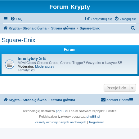
Forum Krypty
FAQ
Zarejestruj się
Zaloguj się
S
Krypta - Strona główna
Strona główna
Square-Enix
z
Square-Enix
u
Forum
k
a
Inne tytuły S-E
Mówi Ci coś Chrono Cross, Chrono Trigger? Wszystko o klasyce SE
j
Moderator:
Moderatorzy
Tematy:
20
Przejdź do
Krypta - Strona główna
Strona główna
Kontakt z nami
Technologię dostarcza
phpBB
® Forum Software © phpBB Limited
Polski pakiet językowy dostarcza
phpBB.pl
Zasady ochrony danych osobowych
|
Regulamin