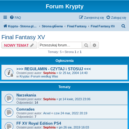
Forum Krypty
FAQ
Zarejestruj się
Zaloguj się
S
Krypta - Strona główna
Strona główna
Final Fantasy
Final Fantasy XV
z
Final Fantasy XV
u
Szukaj
Wyszukiwanie z
NOWY TEMAT
k
Tematy: 5 • Strona
1
z
1
a
Ogłoszenia
j
>>> REGULAMIN - CZYTAJ i STOSUJ <<<
Ostatni post autor:
Sephiria
«
śr 25 lut, 2004 14:40
w
Krypta i Forum według Was
Tematy
Narzekania
Ostatni post autor:
Sephiria
«
pt 14 kwie, 2023 23:06
Odpowiedzi:
14
Comrades
Ostatni post autor:
Arxel
«
czw 24 mar, 2022 20:19
Odpowiedzi:
7
FF XV Royal Edition PS4
Ostatni post autor:
Sephiria
«
pn 26 sie, 2019 16:03