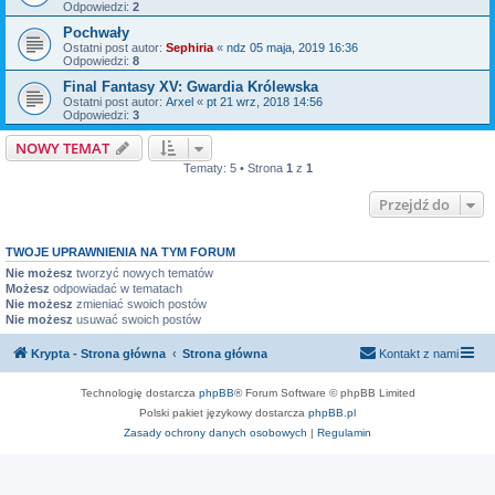
Odpowiedzi:
2
Pochwały
Ostatni post autor:
Sephiria
«
ndz 05 maja, 2019 16:36
Odpowiedzi:
8
Final Fantasy XV: Gwardia Królewska
Ostatni post autor:
Arxel
«
pt 21 wrz, 2018 14:56
Odpowiedzi:
3
NOWY TEMAT
Tematy: 5 • Strona
1
z
1
Przejdź do
TWOJE UPRAWNIENIA NA TYM FORUM
Nie możesz
tworzyć nowych tematów
Możesz
odpowiadać w tematach
Nie możesz
zmieniać swoich postów
Nie możesz
usuwać swoich postów
Krypta - Strona główna
Strona główna
Kontakt z nami
Technologię dostarcza
phpBB
® Forum Software © phpBB Limited
Polski pakiet językowy dostarcza
phpBB.pl
Zasady ochrony danych osobowych
|
Regulamin