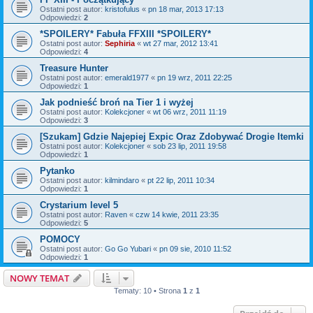
Ostatni post autor:
kristofulus
«
pn 18 mar, 2013 17:13
Odpowiedzi:
2
*SPOILERY* Fabuła FFXIII *SPOILERY*
Ostatni post autor:
Sephiria
«
wt 27 mar, 2012 13:41
Odpowiedzi:
4
Treasure Hunter
Ostatni post autor:
emerald1977
«
pn 19 wrz, 2011 22:25
Odpowiedzi:
1
Jak podnieść broń na Tier 1 i wyżej
Ostatni post autor:
Kolekcjoner
«
wt 06 wrz, 2011 11:19
Odpowiedzi:
3
[Szukam] Gdzie Najepiej Expic Oraz Zdobywać Drogie Itemki
Ostatni post autor:
Kolekcjoner
«
sob 23 lip, 2011 19:58
Odpowiedzi:
1
Pytanko
Ostatni post autor:
kilmindaro
«
pt 22 lip, 2011 10:34
Odpowiedzi:
1
Crystarium level 5
Ostatni post autor:
Raven
«
czw 14 kwie, 2011 23:35
Odpowiedzi:
5
POMOCY
Ostatni post autor:
Go Go Yubari
«
pn 09 sie, 2010 11:52
Odpowiedzi:
1
NOWY TEMAT
Tematy: 10 • Strona
1
z
1