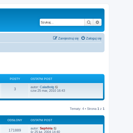
Szukaj
Wyszukiwanie z
Zarejestruj się
Zaloguj się
POSTY
OSTATNI POST
W
autor:
Caladbolg
3
y
czw 25 mar, 2010 16:43
ś
w
i
e
t
Tematy: 4 • Strona
1
z
1
l
n
a
ODSŁONY
OSTATNI POST
j
n
autor:
Sephiria
o
171889
śr 25 lut, 2004 14:40