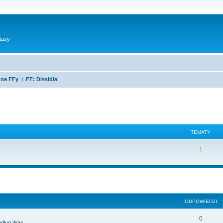
tasy
nne FFy
FF: Dissidia
TEMATY
1
szukiwanie zaawansowane
ODPOWIEDZI
0
edług Was