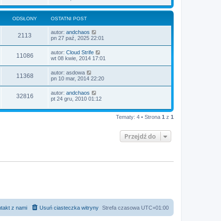
w
s
z
y
ODSŁONY
OSTATNI POST
p
o
autor:
andchaos
2113
s
pn 27 paź, 2025 22:01
t
autor:
Cloud Strife
11086
wt 08 kwie, 2014 17:01
autor:
asdowa
11368
pn 10 mar, 2014 22:20
autor:
andchaos
32816
pt 24 gru, 2010 01:12
Tematy: 4 • Strona
1
z
1
Przejdź do
takt z nami
Usuń ciasteczka witryny
Strefa czasowa
UTC+01:00