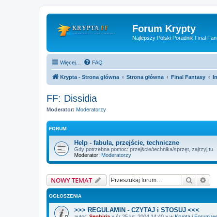
Forum Krypty
Najlepszy Polski Poradnik Final Fan
Więcej…
FAQ
Krypta - Strona główna
Strona główna
Final Fantasy
I
FF: Dissidia
Moderator:
Moderatorzy
FORUM
Help - fabuła, przejście, techniczne
Gdy potrzebna pomoc: przejście/technika/sprzęt, zajrzyj tu.
Moderator:
Moderatorzy
Szukaj
Wy
NOWY TEMAT
OGŁOSZENIA
>>> REGULAMIN - CZYTAJ i STOSUJ <<<
autor:
Sephiria
»
śr 25 lut, 2004 14:40
» w
Krypta i Forum w