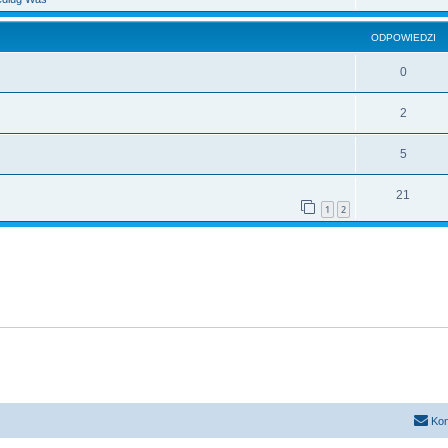
ODPOWIEDZI
0
2
5
21
1
2
Kon