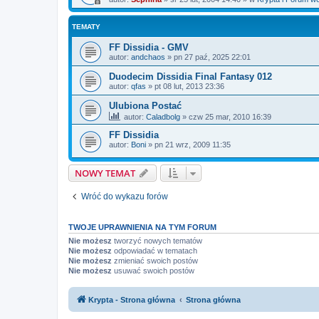
TEMATY
FF Dissidia - GMV
autor:
andchaos
»
pn 27 paź, 2025 22:01
Duodecim Dissidia Final Fantasy 012
autor:
qfas
»
pt 08 lut, 2013 23:36
Ulubiona Postać
autor:
Caladbolg
»
czw 25 mar, 2010 16:39
FF Dissidia
autor:
Boni
»
pn 21 wrz, 2009 11:35
NOWY TEMAT
Wróć do wykazu forów
TWOJE UPRAWNIENIA NA TYM FORUM
Nie możesz
tworzyć nowych tematów
Nie możesz
odpowiadać w tematach
Nie możesz
zmieniać swoich postów
Nie możesz
usuwać swoich postów
Krypta - Strona główna
Strona główna