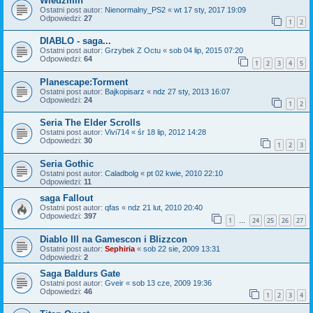
Wiedźmin
Ostatni post autor:
Nienormalny_PS2
«
wt 17 sty, 2017 19:09
Odpowiedzi:
27
1
2
DIABLO - saga...
Ostatni post autor:
Grzybek Z Octu
«
sob 04 lip, 2015 07:20
Odpowiedzi:
64
1
2
3
4
5
Planescape:Torment
Ostatni post autor:
Bajkopisarz
«
ndz 27 sty, 2013 16:07
Odpowiedzi:
24
1
2
Seria The Elder Scrolls
Ostatni post autor:
Vivi714
«
śr 18 lip, 2012 14:28
Odpowiedzi:
30
1
2
3
Seria Gothic
Ostatni post autor:
Caladbolg
«
pt 02 kwie, 2010 22:10
Odpowiedzi:
11
saga Fallout
Ostatni post autor:
qfas
«
ndz 21 lut, 2010 20:40
Odpowiedzi:
397
1
24
25
26
27
…
Diablo III na Gamescon i Blizzcon
Ostatni post autor:
Sephiria
«
sob 22 sie, 2009 13:31
Odpowiedzi:
2
Saga Baldurs Gate
Ostatni post autor:
Gveir
«
sob 13 cze, 2009 19:36
Odpowiedzi:
46
1
2
3
4