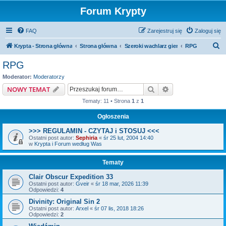
Forum Krypty
FAQ
Zarejestruj się
Zaloguj się
S
Krypta - Strona główna
Strona główna
Szeroki wachlarz gier
RPG
z
RPG
u
Moderator:
Moderatorzy
k
Szukaj
Wyszukiwanie z
NOWY TEMAT
a
Tematy: 11 • Strona
1
z
1
j
Ogłoszenia
>>> REGULAMIN - CZYTAJ i STOSUJ <<<
Ostatni post autor:
Sephiria
«
śr 25 lut, 2004 14:40
w
Krypta i Forum według Was
Tematy
Clair Obscur Expedition 33
Ostatni post autor:
Gveir
«
śr 18 mar, 2026 11:39
Odpowiedzi:
4
Divinity: Original Sin 2
Ostatni post autor:
Arxel
«
śr 07 lis, 2018 18:26
Odpowiedzi:
2