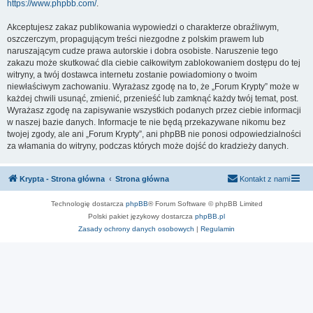
https://www.phpbb.com/
.
Akceptujesz zakaz publikowania wypowiedzi o charakterze obraźliwym,
oszczerczym, propagującym treści niezgodne z polskim prawem lub
naruszającym cudze prawa autorskie i dobra osobiste. Naruszenie tego
zakazu może skutkować dla ciebie całkowitym zablokowaniem dostępu do tej
witryny, a twój dostawca internetu zostanie powiadomiony o twoim
niewłaściwym zachowaniu. Wyrażasz zgodę na to, że „Forum Krypty” może w
każdej chwili usunąć, zmienić, przenieść lub zamknąć każdy twój temat, post.
Wyrażasz zgodę na zapisywanie wszystkich podanych przez ciebie informacji
w naszej bazie danych. Informacje te nie będą przekazywane nikomu bez
twojej zgody, ale ani „Forum Krypty”, ani phpBB nie ponosi odpowiedzialności
za włamania do witryny, podczas których może dojść do kradzieży danych.
Krypta - Strona główna
Strona główna
Kontakt z nami
Technologię dostarcza
phpBB
® Forum Software © phpBB Limited
Polski pakiet językowy dostarcza
phpBB.pl
Zasady ochrony danych osobowych
|
Regulamin