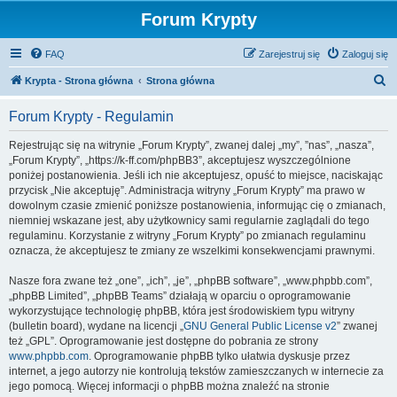
Forum Krypty
FAQ
Zarejestruj się
Zaloguj się
S
Krypta - Strona główna
Strona główna
z
Forum Krypty - Regulamin
u
k
Rejestrując się na witrynie „Forum Krypty”, zwanej dalej „my”, ”nas”, „nasza”,
„Forum Krypty”, „https://k-ff.com/phpBB3”, akceptujesz wyszczególnione
a
poniżej postanowienia. Jeśli ich nie akceptujesz, opuść to miejsce, naciskając
j
przycisk „Nie akceptuję”. Administracja witryny „Forum Krypty” ma prawo w
dowolnym czasie zmienić poniższe postanowienia, informując cię o zmianach,
niemniej wskazane jest, aby użytkownicy sami regularnie zaglądali do tego
regulaminu. Korzystanie z witryny „Forum Krypty” po zmianach regulaminu
oznacza, że akceptujesz te zmiany ze wszelkimi konsekwencjami prawnymi.
Nasze fora zwane też „one”, „ich”, „je”, „phpBB software”, „www.phpbb.com”,
„phpBB Limited”, „phpBB Teams” działają w oparciu o oprogramowanie
wykorzystujące technologię phpBB, która jest środowiskiem typu witryny
(bulletin board), wydane na licencji „
GNU General Public License v2
” zwanej
też „GPL”. Oprogramowanie jest dostępne do pobrania ze strony
www.phpbb.com
. Oprogramowanie phpBB tylko ułatwia dyskusje przez
internet, a jego autorzy nie kontrolują tekstów zamieszczanych w internecie za
jego pomocą. Więcej informacji o phpBB można znaleźć na stronie