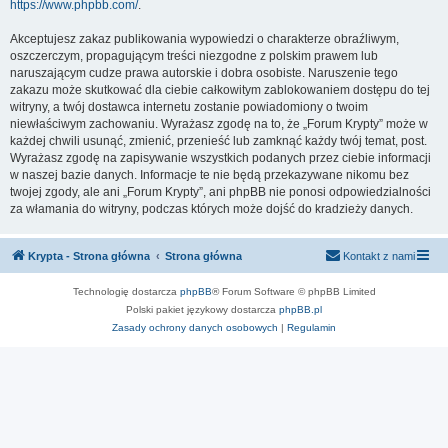
https://www.phpbb.com/
.
Akceptujesz zakaz publikowania wypowiedzi o charakterze obraźliwym,
oszczerczym, propagującym treści niezgodne z polskim prawem lub
naruszającym cudze prawa autorskie i dobra osobiste. Naruszenie tego
zakazu może skutkować dla ciebie całkowitym zablokowaniem dostępu do tej
witryny, a twój dostawca internetu zostanie powiadomiony o twoim
niewłaściwym zachowaniu. Wyrażasz zgodę na to, że „Forum Krypty” może w
każdej chwili usunąć, zmienić, przenieść lub zamknąć każdy twój temat, post.
Wyrażasz zgodę na zapisywanie wszystkich podanych przez ciebie informacji
w naszej bazie danych. Informacje te nie będą przekazywane nikomu bez
twojej zgody, ale ani „Forum Krypty”, ani phpBB nie ponosi odpowiedzialności
za włamania do witryny, podczas których może dojść do kradzieży danych.
Krypta - Strona główna
Strona główna
Kontakt z nami
Technologię dostarcza
phpBB
® Forum Software © phpBB Limited
Polski pakiet językowy dostarcza
phpBB.pl
Zasady ochrony danych osobowych
|
Regulamin