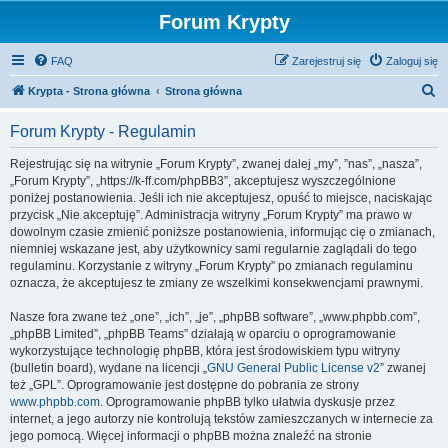
Forum Krypty
FAQ
Zarejestruj się
Zaloguj się
S
Krypta - Strona główna
Strona główna
z
Forum Krypty - Regulamin
u
k
Rejestrując się na witrynie „Forum Krypty”, zwanej dalej „my”, ”nas”, „nasza”,
„Forum Krypty”, „https://k-ff.com/phpBB3”, akceptujesz wyszczególnione
a
poniżej postanowienia. Jeśli ich nie akceptujesz, opuść to miejsce, naciskając
j
przycisk „Nie akceptuję”. Administracja witryny „Forum Krypty” ma prawo w
dowolnym czasie zmienić poniższe postanowienia, informując cię o zmianach,
niemniej wskazane jest, aby użytkownicy sami regularnie zaglądali do tego
regulaminu. Korzystanie z witryny „Forum Krypty” po zmianach regulaminu
oznacza, że akceptujesz te zmiany ze wszelkimi konsekwencjami prawnymi.
Nasze fora zwane też „one”, „ich”, „je”, „phpBB software”, „www.phpbb.com”,
„phpBB Limited”, „phpBB Teams” działają w oparciu o oprogramowanie
wykorzystujące technologię phpBB, która jest środowiskiem typu witryny
(bulletin board), wydane na licencji „
GNU General Public License v2
” zwanej
też „GPL”. Oprogramowanie jest dostępne do pobrania ze strony
www.phpbb.com
. Oprogramowanie phpBB tylko ułatwia dyskusje przez
internet, a jego autorzy nie kontrolują tekstów zamieszczanych w internecie za
jego pomocą. Więcej informacji o phpBB można znaleźć na stronie