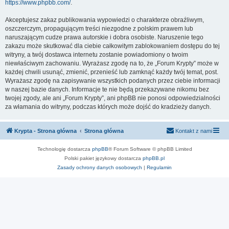
https://www.phpbb.com/
.
Akceptujesz zakaz publikowania wypowiedzi o charakterze obraźliwym,
oszczerczym, propagującym treści niezgodne z polskim prawem lub
naruszającym cudze prawa autorskie i dobra osobiste. Naruszenie tego
zakazu może skutkować dla ciebie całkowitym zablokowaniem dostępu do tej
witryny, a twój dostawca internetu zostanie powiadomiony o twoim
niewłaściwym zachowaniu. Wyrażasz zgodę na to, że „Forum Krypty” może w
każdej chwili usunąć, zmienić, przenieść lub zamknąć każdy twój temat, post.
Wyrażasz zgodę na zapisywanie wszystkich podanych przez ciebie informacji
w naszej bazie danych. Informacje te nie będą przekazywane nikomu bez
twojej zgody, ale ani „Forum Krypty”, ani phpBB nie ponosi odpowiedzialności
za włamania do witryny, podczas których może dojść do kradzieży danych.
Krypta - Strona główna
Strona główna
Kontakt z nami
Technologię dostarcza
phpBB
® Forum Software © phpBB Limited
Polski pakiet językowy dostarcza
phpBB.pl
Zasady ochrony danych osobowych
|
Regulamin