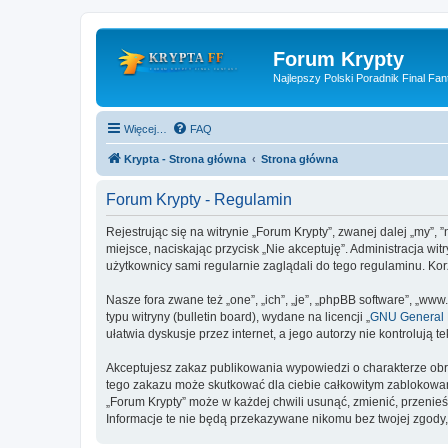
Forum Krypty
Najlepszy Polski Poradnik Final Fan
Więcej…
FAQ
Krypta - Strona główna
Strona główna
Forum Krypty - Regulamin
Rejestrując się na witrynie „Forum Krypty”, zwanej dalej „my”, 
miejsce, naciskając przycisk „Nie akceptuję”. Administracja w
użytkownicy sami regularnie zaglądali do tego regulaminu. Ko
Nasze fora zwane też „one”, „ich”, „je”, „phpBB software”, „
typu witryny (bulletin board), wydane na licencji „
GNU General P
ułatwia dyskusje przez internet, a jego autorzy nie kontroluj
Akceptujesz zakaz publikowania wypowiedzi o charakterze obr
tego zakazu może skutkować dla ciebie całkowitym zablokowan
„Forum Krypty” może w każdej chwili usunąć, zmienić, przenie
Informacje te nie będą przekazywane nikomu bez twojej zgody,