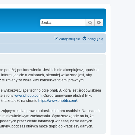
Szukaj
Wyszukiwanie z
Zarejestruj się
Zaloguj się
ne poniżej postanowienia. Jeśli ich nie akceptujesz, opuść to
 informując cię o zmianach, niemniej wskazane jest, aby
sz te zmiany ze wszelkimi konsekwencjami prawnymi.
ie wykorzystujące technologię phpBB, która jest środowiskiem
ze strony
www.phpbb.com
. Oprogramowanie phpBB tylko
ożna znaleźć na stronie
https://www.phpbb.com/
.
zającym cudze prawa autorskie i dobra osobiste. Naruszenie
twoim niewłaściwym zachowaniu. Wyrażasz zgodę na to, że
podanych przez ciebie informacji w naszej bazie danych.
itryny, podczas których może dojść do kradzieży danych.