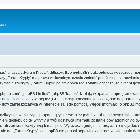
tasy
”nas”, „nasza”, „Forum Krypty”, „https://k-ff.com/phpBB3”, akceptujesz wyszczególnio
itryny „Forum Krypty” ma prawo w dowolnym czasie zmienić poniższe postanowienia,
rzystanie z witryny „Forum Krypty” po zmianach regulaminu oznacza, że akceptuje
www.phpbb.com”, „phpBB Limited”, „phpBB Teams” działają w oparciu o oprogramowan
ublic License v2
” zwanej też „GPL”. Oprogramowanie jest dostępne do pobrania 
ą tekstów zamieszczanych w internecie za jego pomocą. Więcej informacji o phpBB m
aźliwym, oszczerczym, propagującym treści niezgodne z polskim prawem lub narus
iem dostępu do tej witryny, a twój dostawca internetu zostanie powiadomiony o 
ść lub zamknąć każdy twój temat, post. Wyrażasz zgodę na zapisywanie wszystkich 
 ale ani „Forum Krypty”, ani phpBB nie ponosi odpowiedzialności za włamania do w