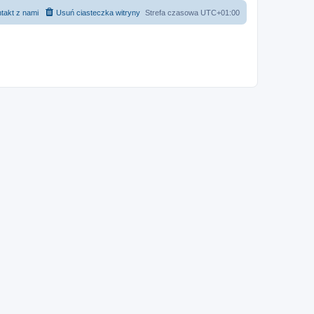
takt z nami
Usuń ciasteczka witryny
Strefa czasowa
UTC+01:00