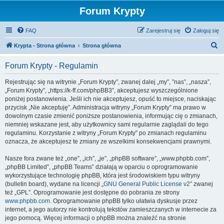
Forum Krypty
FAQ
Zarejestruj się
Zaloguj się
S
Krypta - Strona główna
Strona główna
z
Forum Krypty - Regulamin
u
k
Rejestrując się na witrynie „Forum Krypty”, zwanej dalej „my”, ”nas”, „nasza”,
„Forum Krypty”, „https://k-ff.com/phpBB3”, akceptujesz wyszczególnione
a
poniżej postanowienia. Jeśli ich nie akceptujesz, opuść to miejsce, naciskając
j
przycisk „Nie akceptuję”. Administracja witryny „Forum Krypty” ma prawo w
dowolnym czasie zmienić poniższe postanowienia, informując cię o zmianach,
niemniej wskazane jest, aby użytkownicy sami regularnie zaglądali do tego
regulaminu. Korzystanie z witryny „Forum Krypty” po zmianach regulaminu
oznacza, że akceptujesz te zmiany ze wszelkimi konsekwencjami prawnymi.
Nasze fora zwane też „one”, „ich”, „je”, „phpBB software”, „www.phpbb.com”,
„phpBB Limited”, „phpBB Teams” działają w oparciu o oprogramowanie
wykorzystujące technologię phpBB, która jest środowiskiem typu witryny
(bulletin board), wydane na licencji „
GNU General Public License v2
” zwanej
też „GPL”. Oprogramowanie jest dostępne do pobrania ze strony
www.phpbb.com
. Oprogramowanie phpBB tylko ułatwia dyskusje przez
internet, a jego autorzy nie kontrolują tekstów zamieszczanych w internecie za
jego pomocą. Więcej informacji o phpBB można znaleźć na stronie