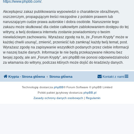
https://www.phpbb.com/
.
Akceptujesz zakaz publikowania wypowiedzi o charakterze obraźliwym,
oszczerczym, propagującym treści niezgodne z polskim prawem lub
naruszającym cudze prawa autorskie i dobra osobiste. Naruszenie tego
zakazu może skutkować dla ciebie całkowitym zablokowaniem dostępu do tej
witryny, a twój dostawca internetu zostanie powiadomiony o twoim
niewłaściwym zachowaniu. Wyrażasz zgodę na to, że „Forum Krypty” może w
każdej chwili usunąć, zmienić, przenieść lub zamknąć każdy twój temat, post.
Wyrażasz zgodę na zapisywanie wszystkich podanych przez ciebie informacji
w naszej bazie danych. Informacje te nie będą przekazywane nikomu bez
twojej zgody, ale ani „Forum Krypty”, ani phpBB nie ponosi odpowiedzialności
za włamania do witryny, podczas których może dojść do kradzieży danych.
Krypta - Strona główna
Strona główna
Kontakt z nami
Technologię dostarcza
phpBB
® Forum Software © phpBB Limited
Polski pakiet językowy dostarcza
phpBB.pl
Zasady ochrony danych osobowych
|
Regulamin