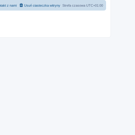
takt z nami
Usuń ciasteczka witryny
Strefa czasowa
UTC+01:00