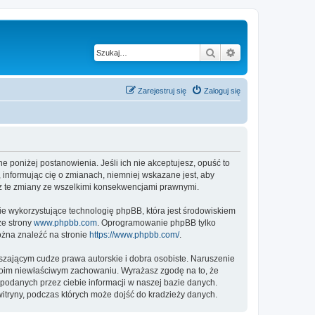
Szukaj
Wyszukiwanie z
Zarejestruj się
Zaloguj się
ne poniżej postanowienia. Jeśli ich nie akceptujesz, opuść to
 informując cię o zmianach, niemniej wskazane jest, aby
sz te zmiany ze wszelkimi konsekwencjami prawnymi.
ie wykorzystujące technologię phpBB, która jest środowiskiem
ze strony
www.phpbb.com
. Oprogramowanie phpBB tylko
ożna znaleźć na stronie
https://www.phpbb.com/
.
zającym cudze prawa autorskie i dobra osobiste. Naruszenie
twoim niewłaściwym zachowaniu. Wyrażasz zgodę na to, że
podanych przez ciebie informacji w naszej bazie danych.
itryny, podczas których może dojść do kradzieży danych.