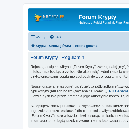
Forum Krypty
Najlepszy Polski Poradnik Final Fan
Więcej…
FAQ
Krypta - Strona główna
Strona główna
Forum Krypty - Regulamin
Rejestrując się na witrynie „Forum Krypty”, zwanej dalej „my”, 
miejsce, naciskając przycisk „Nie akceptuję”. Administracja w
użytkownicy sami regularnie zaglądali do tego regulaminu. Ko
Nasze fora zwane też „one”, „ich”, „je”, „phpBB software”, „
typu witryny (bulletin board), wydane na licencji „
GNU General P
ułatwia dyskusje przez internet, a jego autorzy nie kontroluj
Akceptujesz zakaz publikowania wypowiedzi o charakterze obr
tego zakazu może skutkować dla ciebie całkowitym zablokowan
„Forum Krypty” może w każdej chwili usunąć, zmienić, przenie
Informacje te nie będą przekazywane nikomu bez twojej zgody,