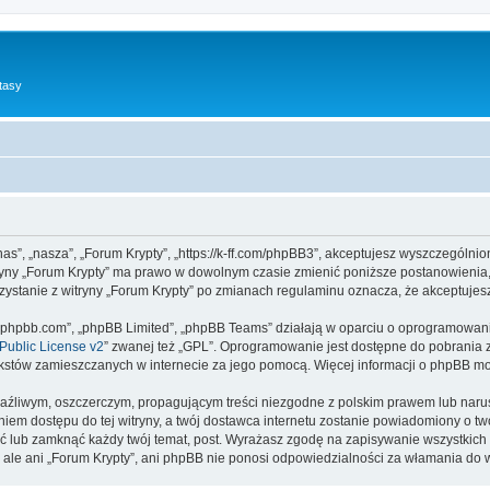
tasy
”nas”, „nasza”, „Forum Krypty”, „https://k-ff.com/phpBB3”, akceptujesz wyszczególnio
itryny „Forum Krypty” ma prawo w dowolnym czasie zmienić poniższe postanowienia,
rzystanie z witryny „Forum Krypty” po zmianach regulaminu oznacza, że akceptuje
www.phpbb.com”, „phpBB Limited”, „phpBB Teams” działają w oparciu o oprogramowan
ublic License v2
” zwanej też „GPL”. Oprogramowanie jest dostępne do pobrania 
ą tekstów zamieszczanych w internecie za jego pomocą. Więcej informacji o phpBB m
aźliwym, oszczerczym, propagującym treści niezgodne z polskim prawem lub narus
iem dostępu do tej witryny, a twój dostawca internetu zostanie powiadomiony o 
ść lub zamknąć każdy twój temat, post. Wyrażasz zgodę na zapisywanie wszystkich 
 ale ani „Forum Krypty”, ani phpBB nie ponosi odpowiedzialności za włamania do w