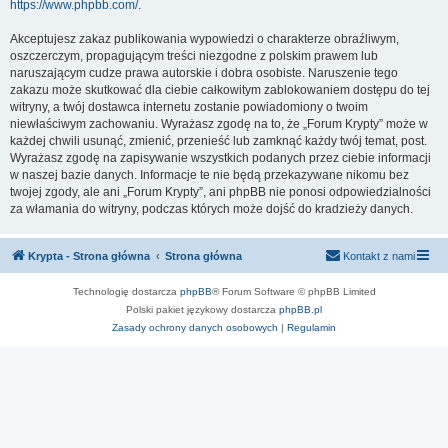
https://www.phpbb.com/
.
Akceptujesz zakaz publikowania wypowiedzi o charakterze obraźliwym,
oszczerczym, propagującym treści niezgodne z polskim prawem lub
naruszającym cudze prawa autorskie i dobra osobiste. Naruszenie tego
zakazu może skutkować dla ciebie całkowitym zablokowaniem dostępu do tej
witryny, a twój dostawca internetu zostanie powiadomiony o twoim
niewłaściwym zachowaniu. Wyrażasz zgodę na to, że „Forum Krypty” może w
każdej chwili usunąć, zmienić, przenieść lub zamknąć każdy twój temat, post.
Wyrażasz zgodę na zapisywanie wszystkich podanych przez ciebie informacji
w naszej bazie danych. Informacje te nie będą przekazywane nikomu bez
twojej zgody, ale ani „Forum Krypty”, ani phpBB nie ponosi odpowiedzialności
za włamania do witryny, podczas których może dojść do kradzieży danych.
Krypta - Strona główna
Strona główna
Kontakt z nami
Technologię dostarcza
phpBB
® Forum Software © phpBB Limited
Polski pakiet językowy dostarcza
phpBB.pl
Zasady ochrony danych osobowych
|
Regulamin