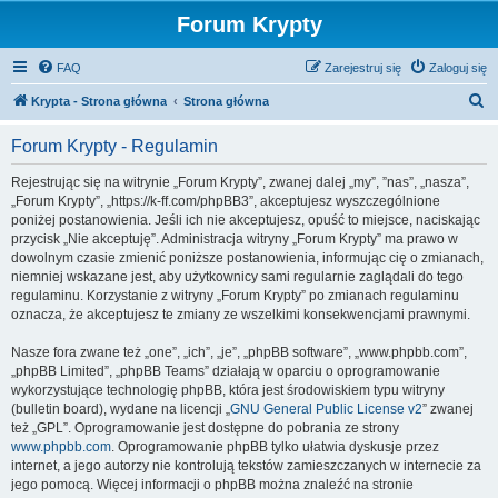
Forum Krypty
FAQ
Zarejestruj się
Zaloguj się
S
Krypta - Strona główna
Strona główna
z
Forum Krypty - Regulamin
u
k
Rejestrując się na witrynie „Forum Krypty”, zwanej dalej „my”, ”nas”, „nasza”,
„Forum Krypty”, „https://k-ff.com/phpBB3”, akceptujesz wyszczególnione
a
poniżej postanowienia. Jeśli ich nie akceptujesz, opuść to miejsce, naciskając
j
przycisk „Nie akceptuję”. Administracja witryny „Forum Krypty” ma prawo w
dowolnym czasie zmienić poniższe postanowienia, informując cię o zmianach,
niemniej wskazane jest, aby użytkownicy sami regularnie zaglądali do tego
regulaminu. Korzystanie z witryny „Forum Krypty” po zmianach regulaminu
oznacza, że akceptujesz te zmiany ze wszelkimi konsekwencjami prawnymi.
Nasze fora zwane też „one”, „ich”, „je”, „phpBB software”, „www.phpbb.com”,
„phpBB Limited”, „phpBB Teams” działają w oparciu o oprogramowanie
wykorzystujące technologię phpBB, która jest środowiskiem typu witryny
(bulletin board), wydane na licencji „
GNU General Public License v2
” zwanej
też „GPL”. Oprogramowanie jest dostępne do pobrania ze strony
www.phpbb.com
. Oprogramowanie phpBB tylko ułatwia dyskusje przez
internet, a jego autorzy nie kontrolują tekstów zamieszczanych w internecie za
jego pomocą. Więcej informacji o phpBB można znaleźć na stronie