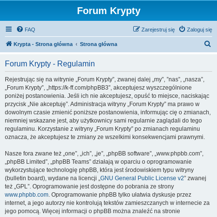
Forum Krypty
FAQ
Zarejestruj się
Zaloguj się
S
Krypta - Strona główna
Strona główna
z
Forum Krypty - Regulamin
u
k
Rejestrując się na witrynie „Forum Krypty”, zwanej dalej „my”, ”nas”, „nasza”,
„Forum Krypty”, „https://k-ff.com/phpBB3”, akceptujesz wyszczególnione
a
poniżej postanowienia. Jeśli ich nie akceptujesz, opuść to miejsce, naciskając
j
przycisk „Nie akceptuję”. Administracja witryny „Forum Krypty” ma prawo w
dowolnym czasie zmienić poniższe postanowienia, informując cię o zmianach,
niemniej wskazane jest, aby użytkownicy sami regularnie zaglądali do tego
regulaminu. Korzystanie z witryny „Forum Krypty” po zmianach regulaminu
oznacza, że akceptujesz te zmiany ze wszelkimi konsekwencjami prawnymi.
Nasze fora zwane też „one”, „ich”, „je”, „phpBB software”, „www.phpbb.com”,
„phpBB Limited”, „phpBB Teams” działają w oparciu o oprogramowanie
wykorzystujące technologię phpBB, która jest środowiskiem typu witryny
(bulletin board), wydane na licencji „
GNU General Public License v2
” zwanej
też „GPL”. Oprogramowanie jest dostępne do pobrania ze strony
www.phpbb.com
. Oprogramowanie phpBB tylko ułatwia dyskusje przez
internet, a jego autorzy nie kontrolują tekstów zamieszczanych w internecie za
jego pomocą. Więcej informacji o phpBB można znaleźć na stronie