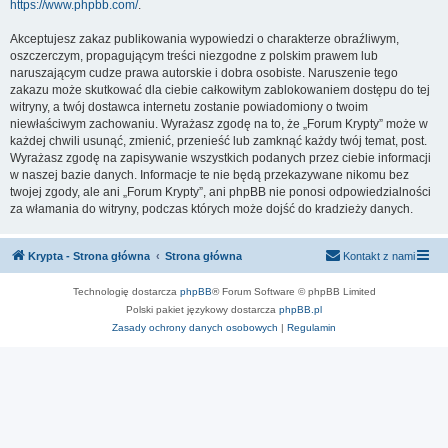
https://www.phpbb.com/
.
Akceptujesz zakaz publikowania wypowiedzi o charakterze obraźliwym,
oszczerczym, propagującym treści niezgodne z polskim prawem lub
naruszającym cudze prawa autorskie i dobra osobiste. Naruszenie tego
zakazu może skutkować dla ciebie całkowitym zablokowaniem dostępu do tej
witryny, a twój dostawca internetu zostanie powiadomiony o twoim
niewłaściwym zachowaniu. Wyrażasz zgodę na to, że „Forum Krypty” może w
każdej chwili usunąć, zmienić, przenieść lub zamknąć każdy twój temat, post.
Wyrażasz zgodę na zapisywanie wszystkich podanych przez ciebie informacji
w naszej bazie danych. Informacje te nie będą przekazywane nikomu bez
twojej zgody, ale ani „Forum Krypty”, ani phpBB nie ponosi odpowiedzialności
za włamania do witryny, podczas których może dojść do kradzieży danych.
Krypta - Strona główna
Strona główna
Kontakt z nami
Technologię dostarcza
phpBB
® Forum Software © phpBB Limited
Polski pakiet językowy dostarcza
phpBB.pl
Zasady ochrony danych osobowych
|
Regulamin