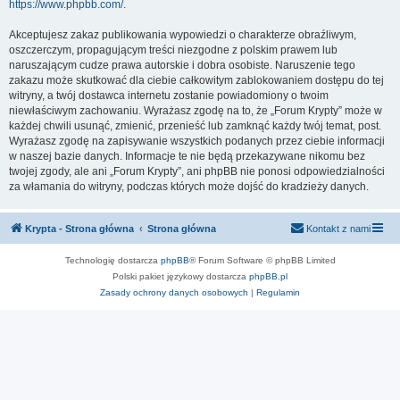
https://www.phpbb.com/
.
Akceptujesz zakaz publikowania wypowiedzi o charakterze obraźliwym,
oszczerczym, propagującym treści niezgodne z polskim prawem lub
naruszającym cudze prawa autorskie i dobra osobiste. Naruszenie tego
zakazu może skutkować dla ciebie całkowitym zablokowaniem dostępu do tej
witryny, a twój dostawca internetu zostanie powiadomiony o twoim
niewłaściwym zachowaniu. Wyrażasz zgodę na to, że „Forum Krypty” może w
każdej chwili usunąć, zmienić, przenieść lub zamknąć każdy twój temat, post.
Wyrażasz zgodę na zapisywanie wszystkich podanych przez ciebie informacji
w naszej bazie danych. Informacje te nie będą przekazywane nikomu bez
twojej zgody, ale ani „Forum Krypty”, ani phpBB nie ponosi odpowiedzialności
za włamania do witryny, podczas których może dojść do kradzieży danych.
Krypta - Strona główna
Strona główna
Kontakt z nami
Technologię dostarcza
phpBB
® Forum Software © phpBB Limited
Polski pakiet językowy dostarcza
phpBB.pl
Zasady ochrony danych osobowych
|
Regulamin