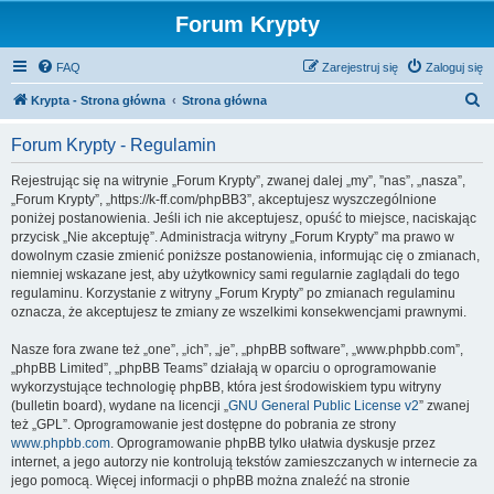
Forum Krypty
FAQ
Zarejestruj się
Zaloguj się
S
Krypta - Strona główna
Strona główna
z
Forum Krypty - Regulamin
u
k
Rejestrując się na witrynie „Forum Krypty”, zwanej dalej „my”, ”nas”, „nasza”,
„Forum Krypty”, „https://k-ff.com/phpBB3”, akceptujesz wyszczególnione
a
poniżej postanowienia. Jeśli ich nie akceptujesz, opuść to miejsce, naciskając
j
przycisk „Nie akceptuję”. Administracja witryny „Forum Krypty” ma prawo w
dowolnym czasie zmienić poniższe postanowienia, informując cię o zmianach,
niemniej wskazane jest, aby użytkownicy sami regularnie zaglądali do tego
regulaminu. Korzystanie z witryny „Forum Krypty” po zmianach regulaminu
oznacza, że akceptujesz te zmiany ze wszelkimi konsekwencjami prawnymi.
Nasze fora zwane też „one”, „ich”, „je”, „phpBB software”, „www.phpbb.com”,
„phpBB Limited”, „phpBB Teams” działają w oparciu o oprogramowanie
wykorzystujące technologię phpBB, która jest środowiskiem typu witryny
(bulletin board), wydane na licencji „
GNU General Public License v2
” zwanej
też „GPL”. Oprogramowanie jest dostępne do pobrania ze strony
www.phpbb.com
. Oprogramowanie phpBB tylko ułatwia dyskusje przez
internet, a jego autorzy nie kontrolują tekstów zamieszczanych w internecie za
jego pomocą. Więcej informacji o phpBB można znaleźć na stronie