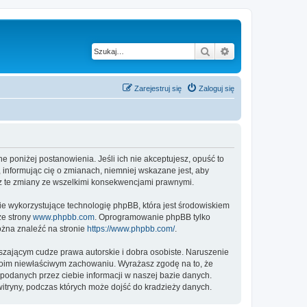
Szukaj
Wyszukiwanie z
Zarejestruj się
Zaloguj się
ne poniżej postanowienia. Jeśli ich nie akceptujesz, opuść to
 informując cię o zmianach, niemniej wskazane jest, aby
sz te zmiany ze wszelkimi konsekwencjami prawnymi.
ie wykorzystujące technologię phpBB, która jest środowiskiem
ze strony
www.phpbb.com
. Oprogramowanie phpBB tylko
ożna znaleźć na stronie
https://www.phpbb.com/
.
zającym cudze prawa autorskie i dobra osobiste. Naruszenie
twoim niewłaściwym zachowaniu. Wyrażasz zgodę na to, że
podanych przez ciebie informacji w naszej bazie danych.
itryny, podczas których może dojść do kradzieży danych.