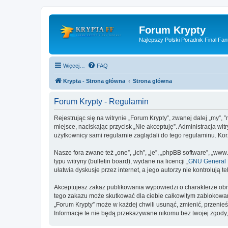
Forum Krypty
Najlepszy Polski Poradnik Final Fan
Więcej…
FAQ
Krypta - Strona główna
Strona główna
Forum Krypty - Regulamin
Rejestrując się na witrynie „Forum Krypty”, zwanej dalej „my”, 
miejsce, naciskając przycisk „Nie akceptuję”. Administracja w
użytkownicy sami regularnie zaglądali do tego regulaminu. Ko
Nasze fora zwane też „one”, „ich”, „je”, „phpBB software”, „
typu witryny (bulletin board), wydane na licencji „
GNU General P
ułatwia dyskusje przez internet, a jego autorzy nie kontroluj
Akceptujesz zakaz publikowania wypowiedzi o charakterze obr
tego zakazu może skutkować dla ciebie całkowitym zablokowan
„Forum Krypty” może w każdej chwili usunąć, zmienić, przenie
Informacje te nie będą przekazywane nikomu bez twojej zgody,