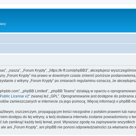
tasy
”nas”, „nasza”, „Forum Krypty”, „https://k-ff.com/phpBB3”, akceptujesz wyszczególnio
itryny „Forum Krypty” ma prawo w dowolnym czasie zmienić poniższe postanowienia,
rzystanie z witryny „Forum Krypty” po zmianach regulaminu oznacza, że akceptuje
www.phpbb.com”, „phpBB Limited”, „phpBB Teams” działają w oparciu o oprogramowan
ublic License v2
” zwanej też „GPL”. Oprogramowanie jest dostępne do pobrania 
ą tekstów zamieszczanych w internecie za jego pomocą. Więcej informacji o phpBB m
aźliwym, oszczerczym, propagującym treści niezgodne z polskim prawem lub narus
iem dostępu do tej witryny, a twój dostawca internetu zostanie powiadomiony o 
ść lub zamknąć każdy twój temat, post. Wyrażasz zgodę na zapisywanie wszystkich 
 ale ani „Forum Krypty”, ani phpBB nie ponosi odpowiedzialności za włamania do w