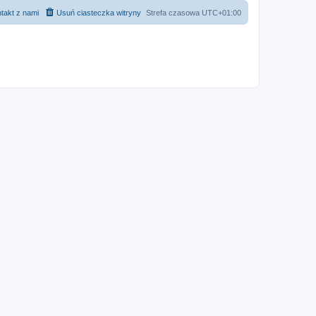
takt z nami
Usuń ciasteczka witryny
Strefa czasowa
UTC+01:00