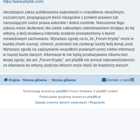
https://www.phpbb.com/
.
Akceptujesz zakaz publikowania wypowiedzi o charakterze obraźliwym,
oszczerczym, propagującym treści niezgodne z polskim prawem lub
naruszającym cudze prawa autorskie i dobra osobiste. Naruszenie tego
zakazu może skutkować dla ciebie całkowitym zablokowaniem dostępu do tej
witryny, a twój dostawca internetu zostanie powiadomiony o twoim
niewłaściwym zachowaniu. Wyrażasz zgodę na to, że „Forum Krypty” może w
każdej chwili usunąć, zmienić, przenieść lub zamknąć każdy twój temat, post.
Wyrażasz zgodę na zapisywanie wszystkich podanych przez ciebie informacji
w naszej bazie danych. Informacje te nie będą przekazywane nikomu bez
twojej zgody, ale ani „Forum Krypty”, ani phpBB nie ponosi odpowiedzialności
za włamania do witryny, podczas których może dojść do kradzieży danych.
Krypta - Strona główna
Strona główna
Kontakt z nami
Technologię dostarcza
phpBB
® Forum Software © phpBB Limited
Polski pakiet językowy dostarcza
phpBB.pl
Zasady ochrony danych osobowych
|
Regulamin