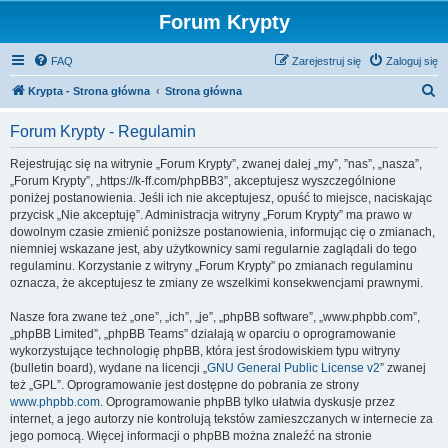
Forum Krypty
FAQ
Zarejestruj się
Zaloguj się
S
Krypta - Strona główna
Strona główna
z
Forum Krypty - Regulamin
u
k
Rejestrując się na witrynie „Forum Krypty”, zwanej dalej „my”, ”nas”, „nasza”,
„Forum Krypty”, „https://k-ff.com/phpBB3”, akceptujesz wyszczególnione
a
poniżej postanowienia. Jeśli ich nie akceptujesz, opuść to miejsce, naciskając
j
przycisk „Nie akceptuję”. Administracja witryny „Forum Krypty” ma prawo w
dowolnym czasie zmienić poniższe postanowienia, informując cię o zmianach,
niemniej wskazane jest, aby użytkownicy sami regularnie zaglądali do tego
regulaminu. Korzystanie z witryny „Forum Krypty” po zmianach regulaminu
oznacza, że akceptujesz te zmiany ze wszelkimi konsekwencjami prawnymi.
Nasze fora zwane też „one”, „ich”, „je”, „phpBB software”, „www.phpbb.com”,
„phpBB Limited”, „phpBB Teams” działają w oparciu o oprogramowanie
wykorzystujące technologię phpBB, która jest środowiskiem typu witryny
(bulletin board), wydane na licencji „
GNU General Public License v2
” zwanej
też „GPL”. Oprogramowanie jest dostępne do pobrania ze strony
www.phpbb.com
. Oprogramowanie phpBB tylko ułatwia dyskusje przez
internet, a jego autorzy nie kontrolują tekstów zamieszczanych w internecie za
jego pomocą. Więcej informacji o phpBB można znaleźć na stronie