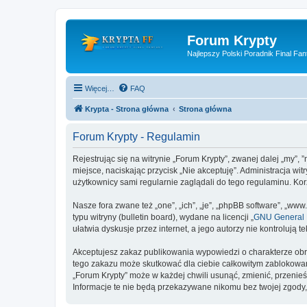
Forum Krypty
Najlepszy Polski Poradnik Final Fan
Więcej…
FAQ
Krypta - Strona główna
Strona główna
Forum Krypty - Regulamin
Rejestrując się na witrynie „Forum Krypty”, zwanej dalej „my”, 
miejsce, naciskając przycisk „Nie akceptuję”. Administracja w
użytkownicy sami regularnie zaglądali do tego regulaminu. Ko
Nasze fora zwane też „one”, „ich”, „je”, „phpBB software”, „
typu witryny (bulletin board), wydane na licencji „
GNU General P
ułatwia dyskusje przez internet, a jego autorzy nie kontroluj
Akceptujesz zakaz publikowania wypowiedzi o charakterze obr
tego zakazu może skutkować dla ciebie całkowitym zablokowan
„Forum Krypty” może w każdej chwili usunąć, zmienić, przenie
Informacje te nie będą przekazywane nikomu bez twojej zgody,