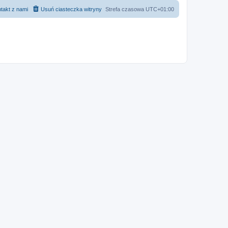
takt z nami
Usuń ciasteczka witryny
Strefa czasowa
UTC+01:00