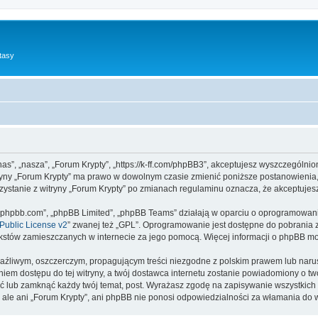
tasy
”nas”, „nasza”, „Forum Krypty”, „https://k-ff.com/phpBB3”, akceptujesz wyszczególnio
itryny „Forum Krypty” ma prawo w dowolnym czasie zmienić poniższe postanowienia,
rzystanie z witryny „Forum Krypty” po zmianach regulaminu oznacza, że akceptuje
www.phpbb.com”, „phpBB Limited”, „phpBB Teams” działają w oparciu o oprogramowan
ublic License v2
” zwanej też „GPL”. Oprogramowanie jest dostępne do pobrania 
ą tekstów zamieszczanych w internecie za jego pomocą. Więcej informacji o phpBB m
aźliwym, oszczerczym, propagującym treści niezgodne z polskim prawem lub narus
iem dostępu do tej witryny, a twój dostawca internetu zostanie powiadomiony o 
ść lub zamknąć każdy twój temat, post. Wyrażasz zgodę na zapisywanie wszystkich 
 ale ani „Forum Krypty”, ani phpBB nie ponosi odpowiedzialności za włamania do w