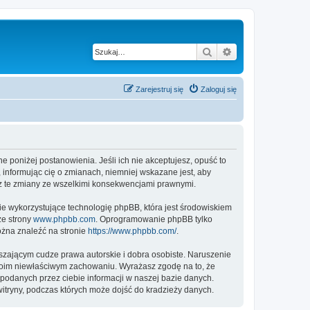
Szukaj
Wyszukiwanie z
Zarejestruj się
Zaloguj się
ne poniżej postanowienia. Jeśli ich nie akceptujesz, opuść to
 informując cię o zmianach, niemniej wskazane jest, aby
sz te zmiany ze wszelkimi konsekwencjami prawnymi.
ie wykorzystujące technologię phpBB, która jest środowiskiem
ze strony
www.phpbb.com
. Oprogramowanie phpBB tylko
ożna znaleźć na stronie
https://www.phpbb.com/
.
zającym cudze prawa autorskie i dobra osobiste. Naruszenie
twoim niewłaściwym zachowaniu. Wyrażasz zgodę na to, że
podanych przez ciebie informacji w naszej bazie danych.
itryny, podczas których może dojść do kradzieży danych.