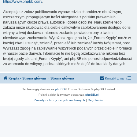
https://www.phpbb.com/
.
Akceptujesz zakaz publikowania wypowiedzi o charakterze obraźliwym,
oszczerczym, propagującym treści niezgodne z polskim prawem lub
naruszającym cudze prawa autorskie i dobra osobiste. Naruszenie tego
zakazu może skutkować dla ciebie całkowitym zablokowaniem dostępu do tej
witryny, a twój dostawca internetu zostanie powiadomiony o twoim
niewłaściwym zachowaniu. Wyrażasz zgodę na to, że „Forum Krypty” może w
każdej chwili usunąć, zmienić, przenieść lub zamknąć każdy twój temat, post.
Wyrażasz zgodę na zapisywanie wszystkich podanych przez ciebie informacji
w naszej bazie danych. Informacje te nie będą przekazywane nikomu bez
twojej zgody, ale ani „Forum Krypty”, ani phpBB nie ponosi odpowiedzialności
za włamania do witryny, podczas których może dojść do kradzieży danych.
Krypta - Strona główna
Strona główna
Kontakt z nami
Technologię dostarcza
phpBB
® Forum Software © phpBB Limited
Polski pakiet językowy dostarcza
phpBB.pl
Zasady ochrony danych osobowych
|
Regulamin