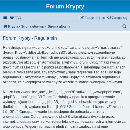
Forum Krypty
FAQ
Zarejestruj się
Zaloguj się
S
Krypta - Strona główna
Strona główna
z
Forum Krypty - Regulamin
u
k
Rejestrując się na witrynie „Forum Krypty”, zwanej dalej „my”, ”nas”, „nasza”,
„Forum Krypty”, „https://k-ff.com/phpBB3”, akceptujesz wyszczególnione
a
poniżej postanowienia. Jeśli ich nie akceptujesz, opuść to miejsce, naciskając
j
przycisk „Nie akceptuję”. Administracja witryny „Forum Krypty” ma prawo w
dowolnym czasie zmienić poniższe postanowienia, informując cię o zmianach,
niemniej wskazane jest, aby użytkownicy sami regularnie zaglądali do tego
regulaminu. Korzystanie z witryny „Forum Krypty” po zmianach regulaminu
oznacza, że akceptujesz te zmiany ze wszelkimi konsekwencjami prawnymi.
Nasze fora zwane też „one”, „ich”, „je”, „phpBB software”, „www.phpbb.com”,
„phpBB Limited”, „phpBB Teams” działają w oparciu o oprogramowanie
wykorzystujące technologię phpBB, która jest środowiskiem typu witryny
(bulletin board), wydane na licencji „
GNU General Public License v2
” zwanej
też „GPL”. Oprogramowanie jest dostępne do pobrania ze strony
www.phpbb.com
. Oprogramowanie phpBB tylko ułatwia dyskusje przez
internet, a jego autorzy nie kontrolują tekstów zamieszczanych w internecie za
jego pomocą. Więcej informacji o phpBB można znaleźć na stronie