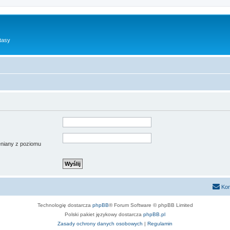
tasy
ieniany z poziomu
Kon
Technologię dostarcza
phpBB
® Forum Software © phpBB Limited
Polski pakiet językowy dostarcza
phpBB.pl
Zasady ochrony danych osobowych
|
Regulamin