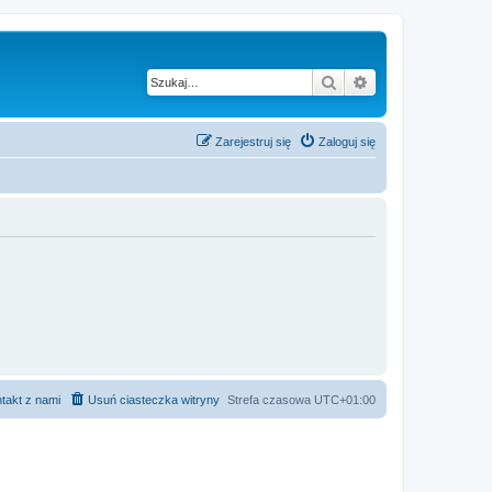
Szukaj
Wyszukiwanie z
Zarejestruj się
Zaloguj się
takt z nami
Usuń ciasteczka witryny
Strefa czasowa
UTC+01:00