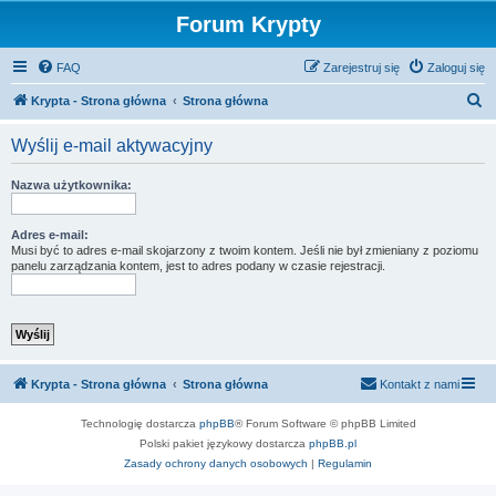
Forum Krypty
FAQ
Zarejestruj się
Zaloguj się
S
Krypta - Strona główna
Strona główna
z
Wyślij e-mail aktywacyjny
u
k
Nazwa użytkownika:
a
j
Adres e-mail:
Musi być to adres e-mail skojarzony z twoim kontem. Jeśli nie był zmieniany z poziomu
panelu zarządzania kontem, jest to adres podany w czasie rejestracji.
Krypta - Strona główna
Strona główna
Kontakt z nami
Technologię dostarcza
phpBB
® Forum Software © phpBB Limited
Polski pakiet językowy dostarcza
phpBB.pl
Zasady ochrony danych osobowych
|
Regulamin