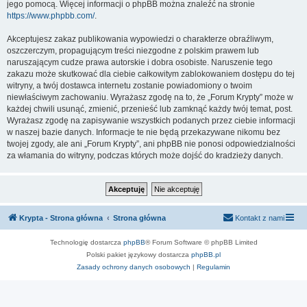
jego pomocą. Więcej informacji o phpBB można znaleźć na stronie
https://www.phpbb.com/
.
Akceptujesz zakaz publikowania wypowiedzi o charakterze obraźliwym,
oszczerczym, propagującym treści niezgodne z polskim prawem lub
naruszającym cudze prawa autorskie i dobra osobiste. Naruszenie tego
zakazu może skutkować dla ciebie całkowitym zablokowaniem dostępu do tej
witryny, a twój dostawca internetu zostanie powiadomiony o twoim
niewłaściwym zachowaniu. Wyrażasz zgodę na to, że „Forum Krypty” może w
każdej chwili usunąć, zmienić, przenieść lub zamknąć każdy twój temat, post.
Wyrażasz zgodę na zapisywanie wszystkich podanych przez ciebie informacji
w naszej bazie danych. Informacje te nie będą przekazywane nikomu bez
twojej zgody, ale ani „Forum Krypty”, ani phpBB nie ponosi odpowiedzialności
za włamania do witryny, podczas których może dojść do kradzieży danych.
Krypta - Strona główna
Strona główna
Kontakt z nami
Technologię dostarcza
phpBB
® Forum Software © phpBB Limited
Polski pakiet językowy dostarcza
phpBB.pl
Zasady ochrony danych osobowych
|
Regulamin