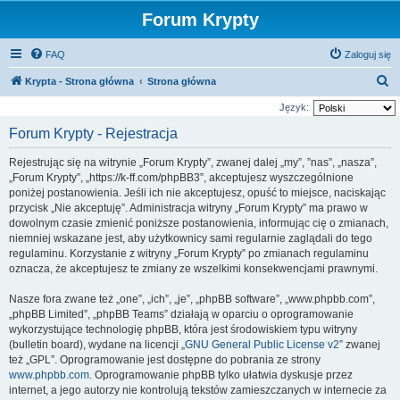
Forum Krypty
FAQ
Zaloguj się
S
Krypta - Strona główna
Strona główna
z
Język:
u
Forum Krypty - Rejestracja
k
Rejestrując się na witrynie „Forum Krypty”, zwanej dalej „my”, ”nas”, „nasza”,
a
„Forum Krypty”, „https://k-ff.com/phpBB3”, akceptujesz wyszczególnione
j
poniżej postanowienia. Jeśli ich nie akceptujesz, opuść to miejsce, naciskając
przycisk „Nie akceptuję”. Administracja witryny „Forum Krypty” ma prawo w
dowolnym czasie zmienić poniższe postanowienia, informując cię o zmianach,
niemniej wskazane jest, aby użytkownicy sami regularnie zaglądali do tego
regulaminu. Korzystanie z witryny „Forum Krypty” po zmianach regulaminu
oznacza, że akceptujesz te zmiany ze wszelkimi konsekwencjami prawnymi.
Nasze fora zwane też „one”, „ich”, „je”, „phpBB software”, „www.phpbb.com”,
„phpBB Limited”, „phpBB Teams” działają w oparciu o oprogramowanie
wykorzystujące technologię phpBB, która jest środowiskiem typu witryny
(bulletin board), wydane na licencji „
GNU General Public License v2
” zwanej
też „GPL”. Oprogramowanie jest dostępne do pobrania ze strony
www.phpbb.com
. Oprogramowanie phpBB tylko ułatwia dyskusje przez
internet, a jego autorzy nie kontrolują tekstów zamieszczanych w internecie za