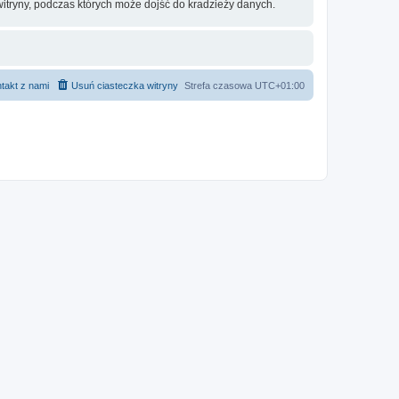
itryny, podczas których może dojść do kradzieży danych.
takt z nami
Usuń ciasteczka witryny
Strefa czasowa
UTC+01:00