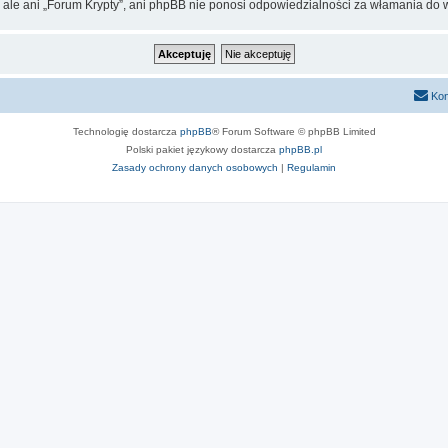
 ale ani „Forum Krypty”, ani phpBB nie ponosi odpowiedzialności za włamania do w
Kon
Technologię dostarcza
phpBB
® Forum Software © phpBB Limited
Polski pakiet językowy dostarcza
phpBB.pl
Zasady ochrony danych osobowych
|
Regulamin