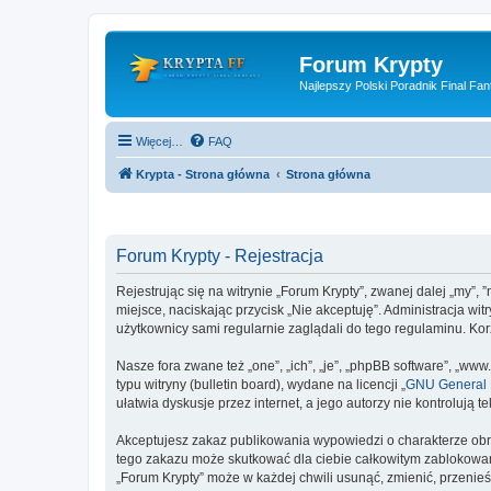
Forum Krypty
Najlepszy Polski Poradnik Final Fan
Więcej…
FAQ
Krypta - Strona główna
Strona główna
Forum Krypty - Rejestracja
Rejestrując się na witrynie „Forum Krypty”, zwanej dalej „my”, 
miejsce, naciskając przycisk „Nie akceptuję”. Administracja w
użytkownicy sami regularnie zaglądali do tego regulaminu. Ko
Nasze fora zwane też „one”, „ich”, „je”, „phpBB software”, „
typu witryny (bulletin board), wydane na licencji „
GNU General P
ułatwia dyskusje przez internet, a jego autorzy nie kontroluj
Akceptujesz zakaz publikowania wypowiedzi o charakterze obr
tego zakazu może skutkować dla ciebie całkowitym zablokowan
„Forum Krypty” może w każdej chwili usunąć, zmienić, przenie