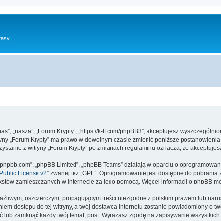
tasy
”nas”, „nasza”, „Forum Krypty”, „https://k-ff.com/phpBB3”, akceptujesz wyszczególnio
itryny „Forum Krypty” ma prawo w dowolnym czasie zmienić poniższe postanowienia,
rzystanie z witryny „Forum Krypty” po zmianach regulaminu oznacza, że akceptuje
www.phpbb.com”, „phpBB Limited”, „phpBB Teams” działają w oparciu o oprogramowan
ublic License v2
” zwanej też „GPL”. Oprogramowanie jest dostępne do pobrania 
ą tekstów zamieszczanych w internecie za jego pomocą. Więcej informacji o phpBB m
aźliwym, oszczerczym, propagującym treści niezgodne z polskim prawem lub narus
iem dostępu do tej witryny, a twój dostawca internetu zostanie powiadomiony o 
ść lub zamknąć każdy twój temat, post. Wyrażasz zgodę na zapisywanie wszystkich 