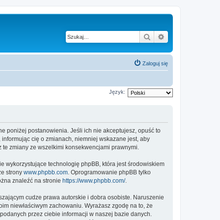
Szukaj
Wyszukiwanie z
Zaloguj się
Język:
ne poniżej postanowienia. Jeśli ich nie akceptujesz, opuść to
 informując cię o zmianach, niemniej wskazane jest, aby
sz te zmiany ze wszelkimi konsekwencjami prawnymi.
ie wykorzystujące technologię phpBB, która jest środowiskiem
ze strony
www.phpbb.com
. Oprogramowanie phpBB tylko
ożna znaleźć na stronie
https://www.phpbb.com/
.
zającym cudze prawa autorskie i dobra osobiste. Naruszenie
twoim niewłaściwym zachowaniu. Wyrażasz zgodę na to, że
podanych przez ciebie informacji w naszej bazie danych.