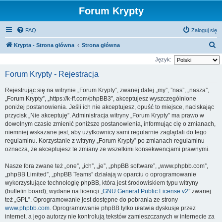
Forum Krypty
FAQ
Zaloguj się
S
Krypta - Strona główna
Strona główna
z
Język:
u
Forum Krypty - Rejestracja
k
Rejestrując się na witrynie „Forum Krypty”, zwanej dalej „my”, ”nas”, „nasza”,
a
„Forum Krypty”, „https://k-ff.com/phpBB3”, akceptujesz wyszczególnione
j
poniżej postanowienia. Jeśli ich nie akceptujesz, opuść to miejsce, naciskając
przycisk „Nie akceptuję”. Administracja witryny „Forum Krypty” ma prawo w
dowolnym czasie zmienić poniższe postanowienia, informując cię o zmianach,
niemniej wskazane jest, aby użytkownicy sami regularnie zaglądali do tego
regulaminu. Korzystanie z witryny „Forum Krypty” po zmianach regulaminu
oznacza, że akceptujesz te zmiany ze wszelkimi konsekwencjami prawnymi.
Nasze fora zwane też „one”, „ich”, „je”, „phpBB software”, „www.phpbb.com”,
„phpBB Limited”, „phpBB Teams” działają w oparciu o oprogramowanie
wykorzystujące technologię phpBB, która jest środowiskiem typu witryny
(bulletin board), wydane na licencji „
GNU General Public License v2
” zwanej
też „GPL”. Oprogramowanie jest dostępne do pobrania ze strony
www.phpbb.com
. Oprogramowanie phpBB tylko ułatwia dyskusje przez
internet, a jego autorzy nie kontrolują tekstów zamieszczanych w internecie za