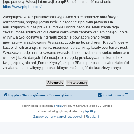
jego pomocą. Więcej informacji o phpBB można znaleźć na stronie
https://www.phpbb.com/
.
Akceptujesz zakaz publikowania wypowiedzi o charakterze obraźliwym,
oszczerczym, propagującym treści niezgodne z polskim prawem lub
naruszającym cudze prawa autorskie i dobra osobiste. Naruszenie tego
zakazu może skutkować dla ciebie całkowitym zablokowaniem dostępu do tej
witryny, a twój dostawca internetu zostanie powiadomiony o twoim
niewłaściwym zachowaniu. Wyrażasz zgodę na to, że „Forum Krypty” może w
każdej chwili usunąć, zmienić, przenieść lub zamknąć każdy twój temat, post.
Wyrażasz zgodę na zapisywanie wszystkich podanych przez ciebie informacji
w naszej bazie danych. Informacje te nie będą przekazywane nikomu bez
twojej zgody, ale ani „Forum Krypty”, ani phpBB nie ponosi odpowiedzialności
za włamania do witryny, podczas których może dojść do kradzieży danych.
Krypta - Strona główna
Strona główna
Kontakt z nami
Technologię dostarcza
phpBB
® Forum Software © phpBB Limited
Polski pakiet językowy dostarcza
phpBB.pl
Zasady ochrony danych osobowych
|
Regulamin