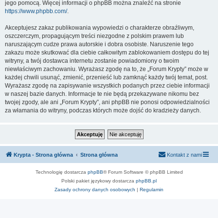
jego pomocą. Więcej informacji o phpBB można znaleźć na stronie
https://www.phpbb.com/
.
Akceptujesz zakaz publikowania wypowiedzi o charakterze obraźliwym,
oszczerczym, propagującym treści niezgodne z polskim prawem lub
naruszającym cudze prawa autorskie i dobra osobiste. Naruszenie tego
zakazu może skutkować dla ciebie całkowitym zablokowaniem dostępu do tej
witryny, a twój dostawca internetu zostanie powiadomiony o twoim
niewłaściwym zachowaniu. Wyrażasz zgodę na to, że „Forum Krypty” może w
każdej chwili usunąć, zmienić, przenieść lub zamknąć każdy twój temat, post.
Wyrażasz zgodę na zapisywanie wszystkich podanych przez ciebie informacji
w naszej bazie danych. Informacje te nie będą przekazywane nikomu bez
twojej zgody, ale ani „Forum Krypty”, ani phpBB nie ponosi odpowiedzialności
za włamania do witryny, podczas których może dojść do kradzieży danych.
Krypta - Strona główna
Strona główna
Kontakt z nami
Technologię dostarcza
phpBB
® Forum Software © phpBB Limited
Polski pakiet językowy dostarcza
phpBB.pl
Zasady ochrony danych osobowych
|
Regulamin