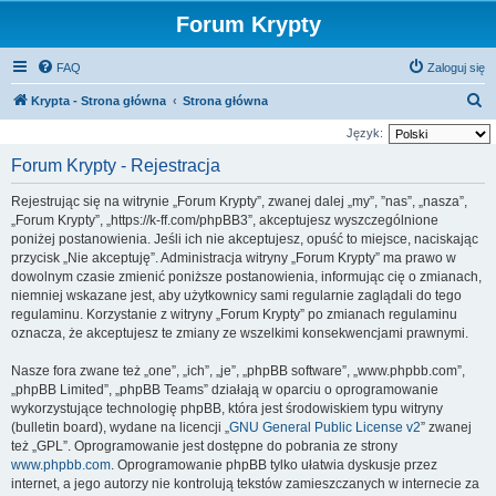
Forum Krypty
FAQ
Zaloguj się
S
Krypta - Strona główna
Strona główna
z
Język:
u
Forum Krypty - Rejestracja
k
Rejestrując się na witrynie „Forum Krypty”, zwanej dalej „my”, ”nas”, „nasza”,
a
„Forum Krypty”, „https://k-ff.com/phpBB3”, akceptujesz wyszczególnione
j
poniżej postanowienia. Jeśli ich nie akceptujesz, opuść to miejsce, naciskając
przycisk „Nie akceptuję”. Administracja witryny „Forum Krypty” ma prawo w
dowolnym czasie zmienić poniższe postanowienia, informując cię o zmianach,
niemniej wskazane jest, aby użytkownicy sami regularnie zaglądali do tego
regulaminu. Korzystanie z witryny „Forum Krypty” po zmianach regulaminu
oznacza, że akceptujesz te zmiany ze wszelkimi konsekwencjami prawnymi.
Nasze fora zwane też „one”, „ich”, „je”, „phpBB software”, „www.phpbb.com”,
„phpBB Limited”, „phpBB Teams” działają w oparciu o oprogramowanie
wykorzystujące technologię phpBB, która jest środowiskiem typu witryny
(bulletin board), wydane na licencji „
GNU General Public License v2
” zwanej
też „GPL”. Oprogramowanie jest dostępne do pobrania ze strony
www.phpbb.com
. Oprogramowanie phpBB tylko ułatwia dyskusje przez
internet, a jego autorzy nie kontrolują tekstów zamieszczanych w internecie za