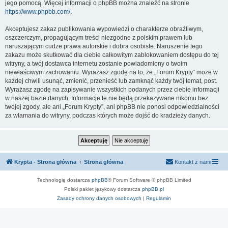
jego pomocą. Więcej informacji o phpBB można znaleźć na stronie
https://www.phpbb.com/
.
Akceptujesz zakaz publikowania wypowiedzi o charakterze obraźliwym,
oszczerczym, propagującym treści niezgodne z polskim prawem lub
naruszającym cudze prawa autorskie i dobra osobiste. Naruszenie tego
zakazu może skutkować dla ciebie całkowitym zablokowaniem dostępu do tej
witryny, a twój dostawca internetu zostanie powiadomiony o twoim
niewłaściwym zachowaniu. Wyrażasz zgodę na to, że „Forum Krypty” może w
każdej chwili usunąć, zmienić, przenieść lub zamknąć każdy twój temat, post.
Wyrażasz zgodę na zapisywanie wszystkich podanych przez ciebie informacji
w naszej bazie danych. Informacje te nie będą przekazywane nikomu bez
twojej zgody, ale ani „Forum Krypty”, ani phpBB nie ponosi odpowiedzialności
za włamania do witryny, podczas których może dojść do kradzieży danych.
Krypta - Strona główna
Strona główna
Kontakt z nami
Technologię dostarcza
phpBB
® Forum Software © phpBB Limited
Polski pakiet językowy dostarcza
phpBB.pl
Zasady ochrony danych osobowych
|
Regulamin