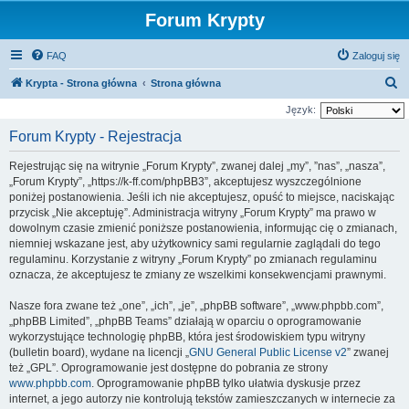
Forum Krypty
FAQ
Zaloguj się
S
Krypta - Strona główna
Strona główna
z
Język:
u
Forum Krypty - Rejestracja
k
Rejestrując się na witrynie „Forum Krypty”, zwanej dalej „my”, ”nas”, „nasza”,
a
„Forum Krypty”, „https://k-ff.com/phpBB3”, akceptujesz wyszczególnione
j
poniżej postanowienia. Jeśli ich nie akceptujesz, opuść to miejsce, naciskając
przycisk „Nie akceptuję”. Administracja witryny „Forum Krypty” ma prawo w
dowolnym czasie zmienić poniższe postanowienia, informując cię o zmianach,
niemniej wskazane jest, aby użytkownicy sami regularnie zaglądali do tego
regulaminu. Korzystanie z witryny „Forum Krypty” po zmianach regulaminu
oznacza, że akceptujesz te zmiany ze wszelkimi konsekwencjami prawnymi.
Nasze fora zwane też „one”, „ich”, „je”, „phpBB software”, „www.phpbb.com”,
„phpBB Limited”, „phpBB Teams” działają w oparciu o oprogramowanie
wykorzystujące technologię phpBB, która jest środowiskiem typu witryny
(bulletin board), wydane na licencji „
GNU General Public License v2
” zwanej
też „GPL”. Oprogramowanie jest dostępne do pobrania ze strony
www.phpbb.com
. Oprogramowanie phpBB tylko ułatwia dyskusje przez
internet, a jego autorzy nie kontrolują tekstów zamieszczanych w internecie za