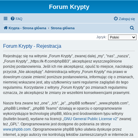
Forum Krypty
FAQ
Zaloguj się
S
Krypta - Strona główna
Strona główna
z
Język:
u
Forum Krypty - Rejestracja
k
Rejestrując się na witrynie „Forum Krypty”, zwanej dalej „my”, ”nas”, „nasza”,
a
„Forum Krypty”, „https://k-ff.com/phpBB3”, akceptujesz wyszczególnione
j
poniżej postanowienia. Jeśli ich nie akceptujesz, opuść to miejsce, naciskając
przycisk „Nie akceptuję”. Administracja witryny „Forum Krypty” ma prawo w
dowolnym czasie zmienić poniższe postanowienia, informując cię o zmianach,
niemniej wskazane jest, aby użytkownicy sami regularnie zaglądali do tego
regulaminu. Korzystanie z witryny „Forum Krypty” po zmianach regulaminu
oznacza, że akceptujesz te zmiany ze wszelkimi konsekwencjami prawnymi.
Nasze fora zwane też „one”, „ich”, „je”, „phpBB software”, „www.phpbb.com”,
„phpBB Limited”, „phpBB Teams” działają w oparciu o oprogramowanie
wykorzystujące technologię phpBB, która jest środowiskiem typu witryny
(bulletin board), wydane na licencji „
GNU General Public License v2
” zwanej
też „GPL”. Oprogramowanie jest dostępne do pobrania ze strony
www.phpbb.com
. Oprogramowanie phpBB tylko ułatwia dyskusje przez
internet, a jego autorzy nie kontrolują tekstów zamieszczanych w internecie za