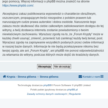
jego pomocą. Więcej informacji o phpBB można znaleźć na stronie
https://www.phpbb.com/
.
Akceptujesz zakaz publikowania wypowiedzi o charakterze obraźliwym,
oszczerczym, propagującym treści niezgodne z polskim prawem lub
naruszającym cudze prawa autorskie i dobra osobiste. Naruszenie tego
zakazu może skutkować dla ciebie całkowitym zablokowaniem dostępu do tej
witryny, a twój dostawca internetu zostanie powiadomiony o twoim
niewłaściwym zachowaniu. Wyrażasz zgodę na to, że „Forum Krypty” może w
każdej chwili usunąć, zmienić, przenieść lub zamknąć każdy twój temat, post.
Wyrażasz zgodę na zapisywanie wszystkich podanych przez ciebie informacji
w naszej bazie danych. Informacje te nie będą przekazywane nikomu bez
twojej zgody, ale ani „Forum Krypty”, ani phpBB nie ponosi odpowiedzialności
za włamania do witryny, podczas których może dojść do kradzieży danych.
Krypta - Strona główna
Strona główna
Kontakt z nami
Technologię dostarcza
phpBB
® Forum Software © phpBB Limited
Polski pakiet językowy dostarcza
phpBB.pl
Zasady ochrony danych osobowych
|
Regulamin