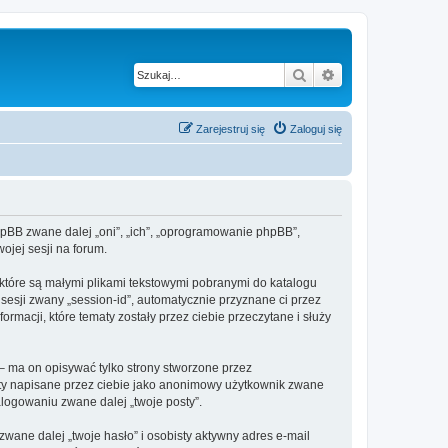
Szukaj
Wyszukiwanie z
Zarejestruj się
Zaloguj się
 phpBB zwane dalej „oni”, „ich”, „oprogramowanie phpBB”,
ojej sesji na forum.
 które są małymi plikami tekstowymi pobranymi do katalogu
 sesji zwany „session-id”, automatycznie przyznane ci przez
rmacji, które tematy zostały przez ciebie przeczytane i służy
– ma on opisywać tylko strony stworzone przez
sty napisane przez ciebie jako anonimowy użytkownik zwane
alogowaniu zwane dalej „twoje posty”.
ane dalej „twoje hasło” i osobisty aktywny adres e-mail