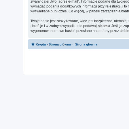
zwany dalej „twój adres e-mail”. Informacje podane dla twoje
wymagać podania dodatkowych informacji przy rejestracji, i to
wyświetlane publicznie. Co więcej, w panelu zarządzania ko
Twoje hasło jest zaszyfrowane, więc jest bezpieczne, niemniej
chroń je i w żadnym wypadku nie podawaj
nikomu
. Jeśli je z
wygenerowane nowe hasło i przesłane na podany przez ciebie 
Krypta - Strona główna
Strona główna