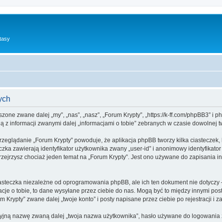
tasy
ych
yszone zwane dalej „my”, „nas”, „nasz”, „Forum Krypty”, „https://k-ff.com/phpBB3” i
 z informacji zwanymi dalej „informacjami o tobie” zebranych w czasie dowolnej tw
rzeglądanie „Forum Krypty” powoduje, że aplikacja phpBB tworzy kilka ciasteczek,
zka zawierają identyfikator użytkownika zwany „user-id” i anonimowy identyfikator
zejrzysz chociaż jeden temat na „Forum Krypty”. Jest ono używane do zapisania info
asteczka niezależne od oprogramowania phpBB, ale ich ten dokument nie dotyczy 
cje o tobie, to dane wysyłane przez ciebie do nas. Mogą być to między innymi po
Krypty” zwane dalej „twoje konto” i posty napisane przez ciebie po rejestracji i z
cyjną nazwę zwaną dalej „twoja nazwa użytkownika”, hasło używane do logowania zw