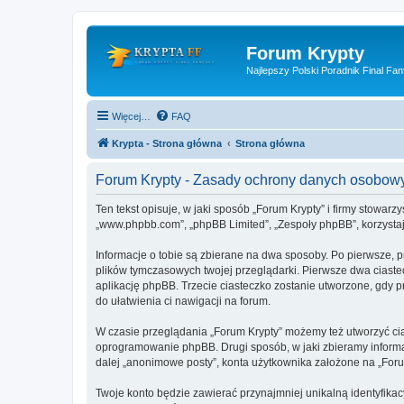
Forum Krypty
Najlepszy Polski Poradnik Final Fan
Więcej…
FAQ
Krypta - Strona główna
Strona główna
Forum Krypty - Zasady ochrony danych osobow
Ten tekst opisuje, w jaki sposób „Forum Krypty” i firmy stowarz
„www.phpbb.com”, „phpBB Limited”, „Zespoły phpBB”, korzystają
Informacje o tobie są zbierane na dwa sposoby. Po pierwsze, p
plików tymczasowych twojej przeglądarki. Pierwsze dwa ciastec
aplikację phpBB. Trzecie ciasteczko zostanie utworzone, gdy pr
do ułatwienia ci nawigacji na forum.
W czasie przeglądania „Forum Krypty” możemy też utworzyć ci
oprogramowanie phpBB. Drugi sposób, w jaki zbieramy informa
dalej „anonimowe posty”, konta użytkownika założone na „Forum 
Twoje konto będzie zawierać przynajmniej unikalną identyfika