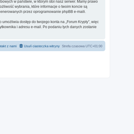
sobowych w państwie, w którym stoi nasz serwer. Mamy prawo
ożliwość wybrania, które informacje o twoim koncie są
e generowanych przez oprogramowanie phpBB e-maili.
o umożliwia dostęp do twojego konta na „Forum Krypty”, więc
żytkownika i adresu e-mail. Po podaniu tych danych zostanie
takt z nami
Usuń ciasteczka witryny
Strefa czasowa
UTC+01:00