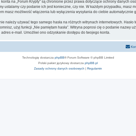
go konta na „Forum Krypty” są chronione przez prawa dotyczące ochrony danych o
 my ustalamy czy podanie ich jest konieczne, czy nie. W każdym przypadku, masz m
ntem masz możliwość włączenia lub wyłączenia wysyłania do ciebie automatyczni
 nie należy używać tego samego hasła na różnych witrynach internetowych. Hasło t
apomnisz, użyj funkcji „Nie pamiętam hasła”. Witryna poprosi cię o podanie nazwy u
adres e-mail. Umożliwi ono odzyskanie dostępu do twojego konta.
Kon
Technologię dostarcza
phpBB
® Forum Software © phpBB Limited
Polski pakiet językowy dostarcza
phpBB.pl
Zasady ochrony danych osobowych
|
Regulamin