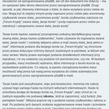
niezależne od oprogramowania phpBB, ale ich ten dokument nie dotyczy – ma
on opisywać tylko strony stworzone przez oprogramowanie phpBB. Drugi
sposób, w jaki zbieramy informacje o tobie, to dane wysyłane przez ciebie do
nas. Mogą być to między innymi posty napisane przez ciebie jako anonimowy
użytkownik zwane dalej „anonimowe posty”, konta użytkownika założone na
„Forum Krypty” zwane dalej „twoje konto” i posty napisane przez ciebie po
rejestracji i zalogowaniu zwane dalej „twoje posty”.
Twoje konto będzie zawierać przynajmniej unikalną identyfikacyjną nazwę
zwaną dalej „twoja nazwa użytkownika”, hasło używane do logowania zwane
dalej „twoje hasło” i osobisty aktywny adres e-mail zwany dalej „twój adres e-
mail”. Informacje podane dla twojego konta na „Forum Krypty” są chronione
przez prawa dotyczące ochrony danych osobowych w państwie, w którym stoi
nasz serwer. Mamy prawo wymagać podania dodatkowych informacji przy
rejestracji, i to my ustalamy czy podanie ich jest konieczne, czy nie. W każdym
przypadku, masz możliwość wybrania, które informacje o twoim koncie są
wyświetlane publicznie. Co więcej, w panelu zarządzania kontem masz
możliwość włączenia lub wyłączenia wysyłania do ciebie automatycznie
generowanych przez oprogramowanie phpBB e-maili.
Twoje hasło jest zaszyfrowane, więc jest bezpieczne, niemniej nie należy
używać tego samego hasła na różnych witrynach internetowych. Hasło to
umożliwia dostęp do twojego konta na „Forum Krypty”, więc chroń je i w
żadnym wypadku nie podawaj
nikomu
. Jeśli je zapomnisz, użyj funkcji „Nie
pamiętam hasła”. Witryna poprosi cię o podanie nazwy użytkownika i adresu e-
mail. Po podaniu tych danych zostanie wygenerowane nowe hasło i przesłane
na podany przez ciebie adres e-mail. Umożliwi ono odzyskanie dostępu do