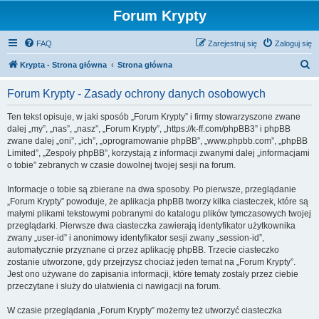
Forum Krypty
FAQ
Zarejestruj się
Zaloguj się
S
Krypta - Strona główna
Strona główna
z
Forum Krypty - Zasady ochrony danych osobowych
u
k
Ten tekst opisuje, w jaki sposób „Forum Krypty” i firmy stowarzyszone zwane
dalej „my”, „nas”, „nasz”, „Forum Krypty”, „https://k-ff.com/phpBB3” i phpBB
a
zwane dalej „oni”, „ich”, „oprogramowanie phpBB”, „www.phpbb.com”, „phpBB
j
Limited”, „Zespoły phpBB”, korzystają z informacji zwanymi dalej „informacjami
o tobie” zebranych w czasie dowolnej twojej sesji na forum.
Informacje o tobie są zbierane na dwa sposoby. Po pierwsze, przeglądanie
„Forum Krypty” powoduje, że aplikacja phpBB tworzy kilka ciasteczek, które są
małymi plikami tekstowymi pobranymi do katalogu plików tymczasowych twojej
przeglądarki. Pierwsze dwa ciasteczka zawierają identyfikator użytkownika
zwany „user-id” i anonimowy identyfikator sesji zwany „session-id”,
automatycznie przyznane ci przez aplikację phpBB. Trzecie ciasteczko
zostanie utworzone, gdy przejrzysz chociaż jeden temat na „Forum Krypty”.
Jest ono używane do zapisania informacji, które tematy zostały przez ciebie
przeczytane i służy do ułatwienia ci nawigacji na forum.
W czasie przeglądania „Forum Krypty” możemy też utworzyć ciasteczka