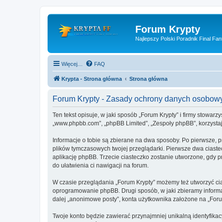
Forum Krypty
Najlepszy Polski Poradnik Final Fan
Więcej…
FAQ
Krypta - Strona główna
Strona główna
Forum Krypty - Zasady ochrony danych osobow
Ten tekst opisuje, w jaki sposób „Forum Krypty” i firmy stowarz
„www.phpbb.com”, „phpBB Limited”, „Zespoły phpBB”, korzystają
Informacje o tobie są zbierane na dwa sposoby. Po pierwsze, p
plików tymczasowych twojej przeglądarki. Pierwsze dwa ciastec
aplikację phpBB. Trzecie ciasteczko zostanie utworzone, gdy pr
do ułatwienia ci nawigacji na forum.
W czasie przeglądania „Forum Krypty” możemy też utworzyć ci
oprogramowanie phpBB. Drugi sposób, w jaki zbieramy informa
dalej „anonimowe posty”, konta użytkownika założone na „Forum 
Twoje konto będzie zawierać przynajmniej unikalną identyfika