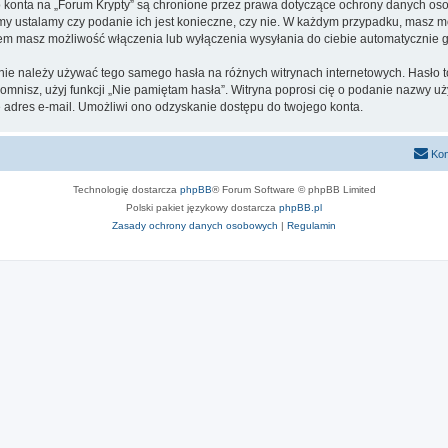
go konta na „Forum Krypty” są chronione przez prawa dotyczące ochrony danych o
 my ustalamy czy podanie ich jest konieczne, czy nie. W każdym przypadku, masz m
ntem masz możliwość włączenia lub wyłączenia wysyłania do ciebie automatyczni
 nie należy używać tego samego hasła na różnych witrynach internetowych. Hasło t
apomnisz, użyj funkcji „Nie pamiętam hasła”. Witryna poprosi cię o podanie nazwy u
adres e-mail. Umożliwi ono odzyskanie dostępu do twojego konta.
Kon
Technologię dostarcza
phpBB
® Forum Software © phpBB Limited
Polski pakiet językowy dostarcza
phpBB.pl
Zasady ochrony danych osobowych
|
Regulamin