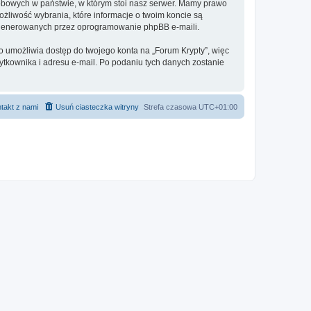
sobowych w państwie, w którym stoi nasz serwer. Mamy prawo
ożliwość wybrania, które informacje o twoim koncie są
e generowanych przez oprogramowanie phpBB e-maili.
o umożliwia dostęp do twojego konta na „Forum Krypty”, więc
żytkownika i adresu e-mail. Po podaniu tych danych zostanie
takt z nami
Usuń ciasteczka witryny
Strefa czasowa
UTC+01:00