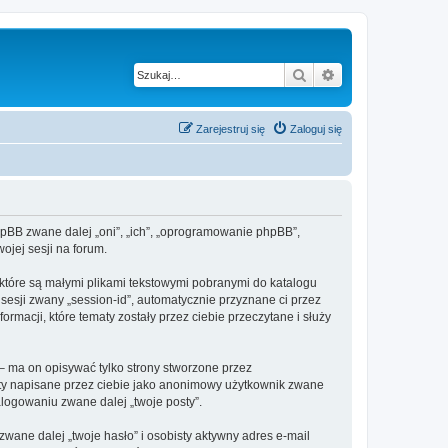
Szukaj
Wyszukiwanie z
Zarejestruj się
Zaloguj się
 phpBB zwane dalej „oni”, „ich”, „oprogramowanie phpBB”,
ojej sesji na forum.
 które są małymi plikami tekstowymi pobranymi do katalogu
 sesji zwany „session-id”, automatycznie przyznane ci przez
rmacji, które tematy zostały przez ciebie przeczytane i służy
– ma on opisywać tylko strony stworzone przez
sty napisane przez ciebie jako anonimowy użytkownik zwane
alogowaniu zwane dalej „twoje posty”.
ane dalej „twoje hasło” i osobisty aktywny adres e-mail