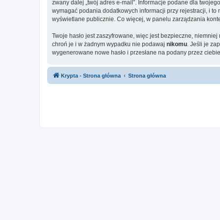
zwany dalej „twój adres e-mail”. Informacje podane dla twoje
wymagać podania dodatkowych informacji przy rejestracji, i to
wyświetlane publicznie. Co więcej, w panelu zarządzania ko
Twoje hasło jest zaszyfrowane, więc jest bezpieczne, niemniej
chroń je i w żadnym wypadku nie podawaj
nikomu
. Jeśli je z
wygenerowane nowe hasło i przesłane na podany przez ciebie 
Krypta - Strona główna
Strona główna