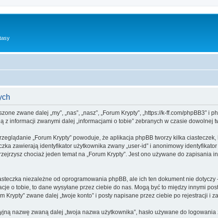
tasy
ych
yszone zwane dalej „my”, „nas”, „nasz”, „Forum Krypty”, „https://k-ff.com/phpBB3” i
 z informacji zwanymi dalej „informacjami o tobie” zebranych w czasie dowolnej tw
rzeglądanie „Forum Krypty” powoduje, że aplikacja phpBB tworzy kilka ciasteczek,
zka zawierają identyfikator użytkownika zwany „user-id” i anonimowy identyfikator
zejrzysz chociaż jeden temat na „Forum Krypty”. Jest ono używane do zapisania info
asteczka niezależne od oprogramowania phpBB, ale ich ten dokument nie dotyczy 
cje o tobie, to dane wysyłane przez ciebie do nas. Mogą być to między innymi po
Krypty” zwane dalej „twoje konto” i posty napisane przez ciebie po rejestracji i z
cyjną nazwę zwaną dalej „twoja nazwa użytkownika”, hasło używane do logowania zw