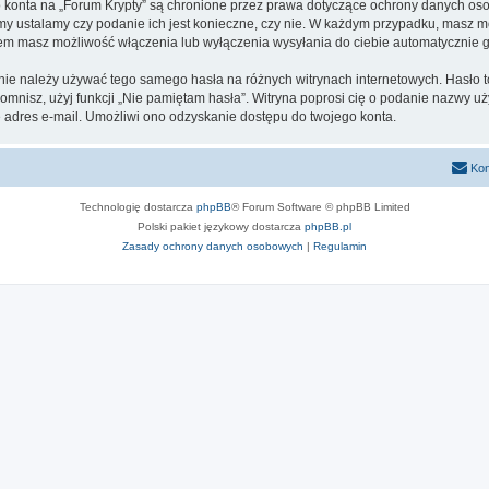
go konta na „Forum Krypty” są chronione przez prawa dotyczące ochrony danych o
 my ustalamy czy podanie ich jest konieczne, czy nie. W każdym przypadku, masz m
ntem masz możliwość włączenia lub wyłączenia wysyłania do ciebie automatyczni
 nie należy używać tego samego hasła na różnych witrynach internetowych. Hasło t
apomnisz, użyj funkcji „Nie pamiętam hasła”. Witryna poprosi cię o podanie nazwy u
adres e-mail. Umożliwi ono odzyskanie dostępu do twojego konta.
Kon
Technologię dostarcza
phpBB
® Forum Software © phpBB Limited
Polski pakiet językowy dostarcza
phpBB.pl
Zasady ochrony danych osobowych
|
Regulamin