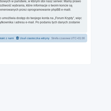
sobowych w państwie, w którym stoi nasz serwer. Mamy prawo
ożliwość wybrania, które informacje o twoim koncie są
e generowanych przez oprogramowanie phpBB e-maili.
o umożliwia dostęp do twojego konta na „Forum Krypty”, więc
żytkownika i adresu e-mail. Po podaniu tych danych zostanie
takt z nami
Usuń ciasteczka witryny
Strefa czasowa
UTC+01:00