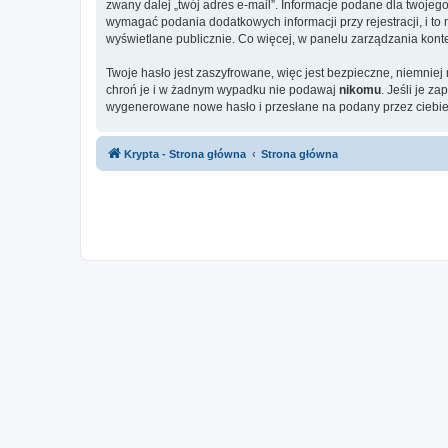
zwany dalej „twój adres e-mail”. Informacje podane dla twoje
wymagać podania dodatkowych informacji przy rejestracji, i to
wyświetlane publicznie. Co więcej, w panelu zarządzania ko
Twoje hasło jest zaszyfrowane, więc jest bezpieczne, niemniej
chroń je i w żadnym wypadku nie podawaj
nikomu
. Jeśli je z
wygenerowane nowe hasło i przesłane na podany przez ciebie 
Krypta - Strona główna
Strona główna