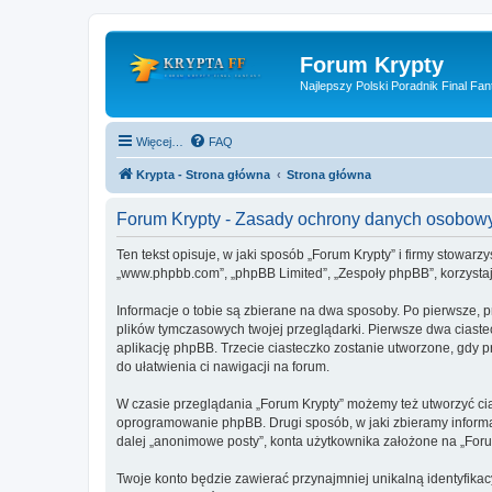
Forum Krypty
Najlepszy Polski Poradnik Final Fan
Więcej…
FAQ
Krypta - Strona główna
Strona główna
Forum Krypty - Zasady ochrony danych osobow
Ten tekst opisuje, w jaki sposób „Forum Krypty” i firmy stowarz
„www.phpbb.com”, „phpBB Limited”, „Zespoły phpBB”, korzystają
Informacje o tobie są zbierane na dwa sposoby. Po pierwsze, p
plików tymczasowych twojej przeglądarki. Pierwsze dwa ciastec
aplikację phpBB. Trzecie ciasteczko zostanie utworzone, gdy pr
do ułatwienia ci nawigacji na forum.
W czasie przeglądania „Forum Krypty” możemy też utworzyć ci
oprogramowanie phpBB. Drugi sposób, w jaki zbieramy informa
dalej „anonimowe posty”, konta użytkownika założone na „Forum 
Twoje konto będzie zawierać przynajmniej unikalną identyfika