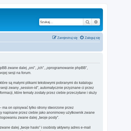
Szukaj
Wyszukiwanie z
Zarejestruj się
Zaloguj się
 phpBB zwane dalej „oni”, „ich”, „oprogramowanie phpBB”,
ojej sesji na forum.
 które są małymi plikami tekstowymi pobranymi do katalogu
 sesji zwany „session-id”, automatycznie przyznane ci przez
rmacji, które tematy zostały przez ciebie przeczytane i służy
– ma on opisywać tylko strony stworzone przez
sty napisane przez ciebie jako anonimowy użytkownik zwane
alogowaniu zwane dalej „twoje posty”.
ane dalej „twoje hasło” i osobisty aktywny adres e-mail