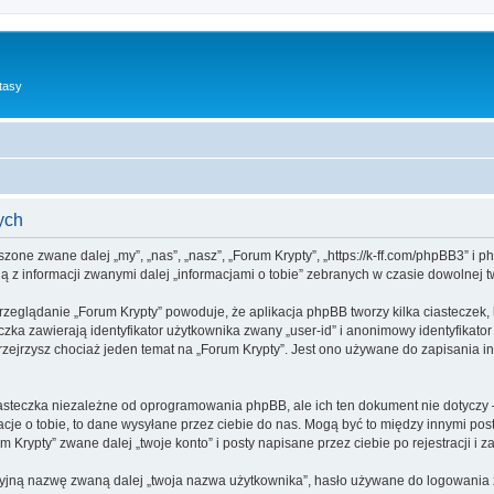
tasy
ych
yszone zwane dalej „my”, „nas”, „nasz”, „Forum Krypty”, „https://k-ff.com/phpBB3” i
 z informacji zwanymi dalej „informacjami o tobie” zebranych w czasie dowolnej tw
rzeglądanie „Forum Krypty” powoduje, że aplikacja phpBB tworzy kilka ciasteczek,
zka zawierają identyfikator użytkownika zwany „user-id” i anonimowy identyfikator
zejrzysz chociaż jeden temat na „Forum Krypty”. Jest ono używane do zapisania info
asteczka niezależne od oprogramowania phpBB, ale ich ten dokument nie dotyczy 
cje o tobie, to dane wysyłane przez ciebie do nas. Mogą być to między innymi po
Krypty” zwane dalej „twoje konto” i posty napisane przez ciebie po rejestracji i z
cyjną nazwę zwaną dalej „twoja nazwa użytkownika”, hasło używane do logowania zw