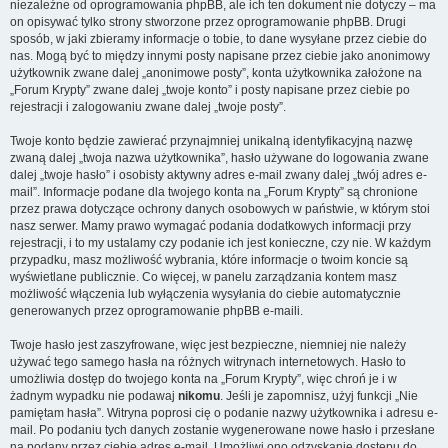
niezależne od oprogramowania phpBB, ale ich ten dokument nie dotyczy – ma
on opisywać tylko strony stworzone przez oprogramowanie phpBB. Drugi
sposób, w jaki zbieramy informacje o tobie, to dane wysyłane przez ciebie do
nas. Mogą być to między innymi posty napisane przez ciebie jako anonimowy
użytkownik zwane dalej „anonimowe posty”, konta użytkownika założone na
„Forum Krypty” zwane dalej „twoje konto” i posty napisane przez ciebie po
rejestracji i zalogowaniu zwane dalej „twoje posty”.
Twoje konto będzie zawierać przynajmniej unikalną identyfikacyjną nazwę
zwaną dalej „twoja nazwa użytkownika”, hasło używane do logowania zwane
dalej „twoje hasło” i osobisty aktywny adres e-mail zwany dalej „twój adres e-
mail”. Informacje podane dla twojego konta na „Forum Krypty” są chronione
przez prawa dotyczące ochrony danych osobowych w państwie, w którym stoi
nasz serwer. Mamy prawo wymagać podania dodatkowych informacji przy
rejestracji, i to my ustalamy czy podanie ich jest konieczne, czy nie. W każdym
przypadku, masz możliwość wybrania, które informacje o twoim koncie są
wyświetlane publicznie. Co więcej, w panelu zarządzania kontem masz
możliwość włączenia lub wyłączenia wysyłania do ciebie automatycznie
generowanych przez oprogramowanie phpBB e-maili.
Twoje hasło jest zaszyfrowane, więc jest bezpieczne, niemniej nie należy
używać tego samego hasła na różnych witrynach internetowych. Hasło to
umożliwia dostęp do twojego konta na „Forum Krypty”, więc chroń je i w
żadnym wypadku nie podawaj
nikomu
. Jeśli je zapomnisz, użyj funkcji „Nie
pamiętam hasła”. Witryna poprosi cię o podanie nazwy użytkownika i adresu e-
mail. Po podaniu tych danych zostanie wygenerowane nowe hasło i przesłane
na podany przez ciebie adres e-mail. Umożliwi ono odzyskanie dostępu do