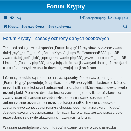
Forum Krypty
FAQ
Zarejestruj się
Zaloguj się
S
Krypta - Strona główna
Strona główna
z
Forum Krypty - Zasady ochrony danych osobowych
u
k
Ten tekst opisuje, w jaki sposób „Forum Krypty” i firmy stowarzyszone zwane
dalej „my”, „nas”, „nasz”, „Forum Krypty”, „https://k-ff.com/phpBB3” i phpBB
a
zwane dalej „oni”, „ich”, „oprogramowanie phpBB”, „www.phpbb.com”, „phpBB
j
Limited”, „Zespoły phpBB”, korzystają z informacji zwanymi dalej „informacjami
o tobie” zebranych w czasie dowolnej twojej sesji na forum.
Informacje o tobie są zbierane na dwa sposoby. Po pierwsze, przeglądanie
„Forum Krypty” powoduje, że aplikacja phpBB tworzy kilka ciasteczek, które są
małymi plikami tekstowymi pobranymi do katalogu plików tymczasowych twojej
przeglądarki. Pierwsze dwa ciasteczka zawierają identyfikator użytkownika
zwany „user-id” i anonimowy identyfikator sesji zwany „session-id”,
automatycznie przyznane ci przez aplikację phpBB. Trzecie ciasteczko
zostanie utworzone, gdy przejrzysz chociaż jeden temat na „Forum Krypty”.
Jest ono używane do zapisania informacji, które tematy zostały przez ciebie
przeczytane i służy do ułatwienia ci nawigacji na forum.
W czasie przeglądania „Forum Krypty” możemy też utworzyć ciasteczka