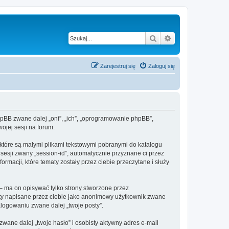
Szukaj
Wyszukiwanie z
Zarejestruj się
Zaloguj się
 phpBB zwane dalej „oni”, „ich”, „oprogramowanie phpBB”,
ojej sesji na forum.
 które są małymi plikami tekstowymi pobranymi do katalogu
 sesji zwany „session-id”, automatycznie przyznane ci przez
rmacji, które tematy zostały przez ciebie przeczytane i służy
– ma on opisywać tylko strony stworzone przez
sty napisane przez ciebie jako anonimowy użytkownik zwane
alogowaniu zwane dalej „twoje posty”.
ane dalej „twoje hasło” i osobisty aktywny adres e-mail