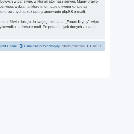
sobowych w państwie, w którym stoi nasz serwer. Mamy prawo
ożliwość wybrania, które informacje o twoim koncie są
e generowanych przez oprogramowanie phpBB e-maili.
o umożliwia dostęp do twojego konta na „Forum Krypty”, więc
żytkownika i adresu e-mail. Po podaniu tych danych zostanie
takt z nami
Usuń ciasteczka witryny
Strefa czasowa
UTC+01:00