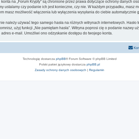
go konta na „Forum Krypty” są chronione przez prawa dotyczące ochrony danych o
 my ustalamy czy podanie ich jest konieczne, czy nie. W każdym przypadku, masz m
ntem masz możliwość włączenia lub wyłączenia wysyłania do ciebie automatyczni
 nie należy używać tego samego hasła na różnych witrynach internetowych. Hasło t
apomnisz, użyj funkcji „Nie pamiętam hasła”. Witryna poprosi cię o podanie nazwy u
adres e-mail. Umożliwi ono odzyskanie dostępu do twojego konta.
Kon
Technologię dostarcza
phpBB
® Forum Software © phpBB Limited
Polski pakiet językowy dostarcza
phpBB.pl
Zasady ochrony danych osobowych
|
Regulamin