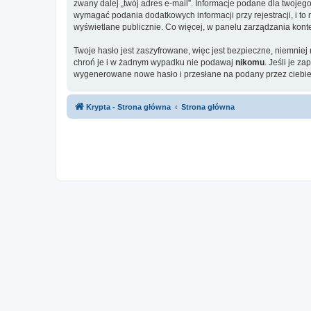
zwany dalej „twój adres e-mail”. Informacje podane dla twoje
wymagać podania dodatkowych informacji przy rejestracji, i to
wyświetlane publicznie. Co więcej, w panelu zarządzania ko
Twoje hasło jest zaszyfrowane, więc jest bezpieczne, niemniej
chroń je i w żadnym wypadku nie podawaj
nikomu
. Jeśli je z
wygenerowane nowe hasło i przesłane na podany przez ciebie 
Krypta - Strona główna
Strona główna