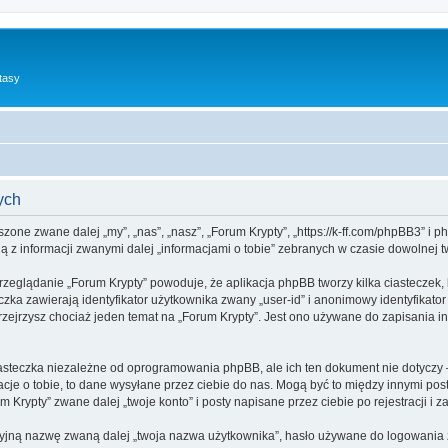
tasy
ych
yszone zwane dalej „my”, „nas”, „nasz”, „Forum Krypty”, „https://k-ff.com/phpBB3” i
 z informacji zwanymi dalej „informacjami o tobie” zebranych w czasie dowolnej tw
rzeglądanie „Forum Krypty” powoduje, że aplikacja phpBB tworzy kilka ciasteczek,
zka zawierają identyfikator użytkownika zwany „user-id” i anonimowy identyfikator
zejrzysz chociaż jeden temat na „Forum Krypty”. Jest ono używane do zapisania info
asteczka niezależne od oprogramowania phpBB, ale ich ten dokument nie dotyczy 
cje o tobie, to dane wysyłane przez ciebie do nas. Mogą być to między innymi po
Krypty” zwane dalej „twoje konto” i posty napisane przez ciebie po rejestracji i z
cyjną nazwę zwaną dalej „twoja nazwa użytkownika”, hasło używane do logowania zw