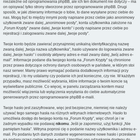
niezależne od oprogramowania phpBB, ale ich ten dokument nie dotyczy – ma
on opisywać tylko strony stworzone przez oprogramowanie phpBB. Drugi
sposób, w jaki zbieramy informacje o tobie, to dane wysyłane przez ciebie do
nas. Mogą być to między innymi posty napisane przez ciebie jako anonimowy
użytkownik zwane dalej „anonimowe posty”, konta użytkownika założone na
„Forum Krypty” zwane dalej „twoje konto” i posty napisane przez ciebie po
rejestracji i zalogowaniu zwane dalej „twoje posty”.
Twoje konto będzie zawierać przynajmniej unikalną identyfikacyjną nazwę
zwaną dalej „twoja nazwa użytkownika”, hasło używane do logowania zwane
dalej „twoje hasło” i osobisty aktywny adres e-mail zwany dalej „twój adres e-
mail”. Informacje podane dla twojego konta na „Forum Krypty” są chronione
przez prawa dotyczące ochrony danych osobowych w państwie, w którym stoi
nasz serwer. Mamy prawo wymagać podania dodatkowych informacji przy
rejestracji, i to my ustalamy czy podanie ich jest konieczne, czy nie. W każdym
przypadku, masz możliwość wybrania, które informacje o twoim koncie są
wyświetlane publicznie. Co więcej, w panelu zarządzania kontem masz
możliwość włączenia lub wyłączenia wysyłania do ciebie automatycznie
generowanych przez oprogramowanie phpBB e-maili.
Twoje hasło jest zaszyfrowane, więc jest bezpieczne, niemniej nie należy
używać tego samego hasła na różnych witrynach internetowych. Hasło to
umożliwia dostęp do twojego konta na „Forum Krypty”, więc chroń je i w
żadnym wypadku nie podawaj
nikomu
. Jeśli je zapomnisz, użyj funkcji „Nie
pamiętam hasła”. Witryna poprosi cię o podanie nazwy użytkownika i adresu e-
mail. Po podaniu tych danych zostanie wygenerowane nowe hasło i przesłane
na podany przez ciebie adres e-mail. Umożliwi ono odzyskanie dostępu do