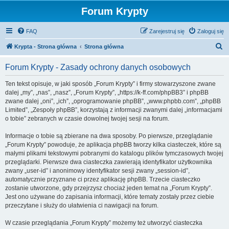
Forum Krypty
FAQ
Zarejestruj się
Zaloguj się
S
Krypta - Strona główna
Strona główna
z
Forum Krypty - Zasady ochrony danych osobowych
u
k
Ten tekst opisuje, w jaki sposób „Forum Krypty” i firmy stowarzyszone zwane
dalej „my”, „nas”, „nasz”, „Forum Krypty”, „https://k-ff.com/phpBB3” i phpBB
a
zwane dalej „oni”, „ich”, „oprogramowanie phpBB”, „www.phpbb.com”, „phpBB
j
Limited”, „Zespoły phpBB”, korzystają z informacji zwanymi dalej „informacjami
o tobie” zebranych w czasie dowolnej twojej sesji na forum.
Informacje o tobie są zbierane na dwa sposoby. Po pierwsze, przeglądanie
„Forum Krypty” powoduje, że aplikacja phpBB tworzy kilka ciasteczek, które są
małymi plikami tekstowymi pobranymi do katalogu plików tymczasowych twojej
przeglądarki. Pierwsze dwa ciasteczka zawierają identyfikator użytkownika
zwany „user-id” i anonimowy identyfikator sesji zwany „session-id”,
automatycznie przyznane ci przez aplikację phpBB. Trzecie ciasteczko
zostanie utworzone, gdy przejrzysz chociaż jeden temat na „Forum Krypty”.
Jest ono używane do zapisania informacji, które tematy zostały przez ciebie
przeczytane i służy do ułatwienia ci nawigacji na forum.
W czasie przeglądania „Forum Krypty” możemy też utworzyć ciasteczka