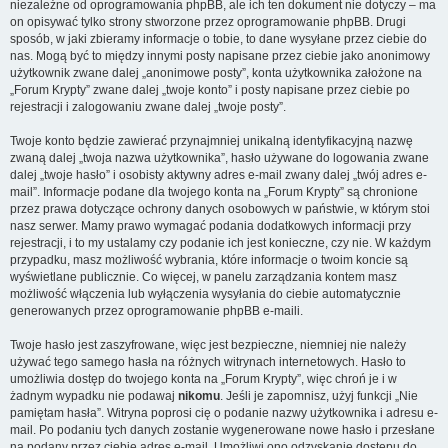
niezależne od oprogramowania phpBB, ale ich ten dokument nie dotyczy – ma
on opisywać tylko strony stworzone przez oprogramowanie phpBB. Drugi
sposób, w jaki zbieramy informacje o tobie, to dane wysyłane przez ciebie do
nas. Mogą być to między innymi posty napisane przez ciebie jako anonimowy
użytkownik zwane dalej „anonimowe posty”, konta użytkownika założone na
„Forum Krypty” zwane dalej „twoje konto” i posty napisane przez ciebie po
rejestracji i zalogowaniu zwane dalej „twoje posty”.
Twoje konto będzie zawierać przynajmniej unikalną identyfikacyjną nazwę
zwaną dalej „twoja nazwa użytkownika”, hasło używane do logowania zwane
dalej „twoje hasło” i osobisty aktywny adres e-mail zwany dalej „twój adres e-
mail”. Informacje podane dla twojego konta na „Forum Krypty” są chronione
przez prawa dotyczące ochrony danych osobowych w państwie, w którym stoi
nasz serwer. Mamy prawo wymagać podania dodatkowych informacji przy
rejestracji, i to my ustalamy czy podanie ich jest konieczne, czy nie. W każdym
przypadku, masz możliwość wybrania, które informacje o twoim koncie są
wyświetlane publicznie. Co więcej, w panelu zarządzania kontem masz
możliwość włączenia lub wyłączenia wysyłania do ciebie automatycznie
generowanych przez oprogramowanie phpBB e-maili.
Twoje hasło jest zaszyfrowane, więc jest bezpieczne, niemniej nie należy
używać tego samego hasła na różnych witrynach internetowych. Hasło to
umożliwia dostęp do twojego konta na „Forum Krypty”, więc chroń je i w
żadnym wypadku nie podawaj
nikomu
. Jeśli je zapomnisz, użyj funkcji „Nie
pamiętam hasła”. Witryna poprosi cię o podanie nazwy użytkownika i adresu e-
mail. Po podaniu tych danych zostanie wygenerowane nowe hasło i przesłane
na podany przez ciebie adres e-mail. Umożliwi ono odzyskanie dostępu do