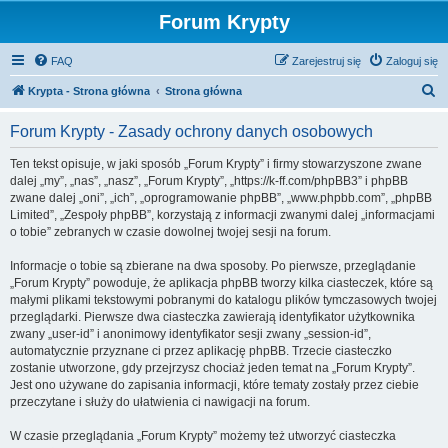
Forum Krypty
FAQ
Zarejestruj się
Zaloguj się
S
Krypta - Strona główna
Strona główna
z
Forum Krypty - Zasady ochrony danych osobowych
u
k
Ten tekst opisuje, w jaki sposób „Forum Krypty” i firmy stowarzyszone zwane
dalej „my”, „nas”, „nasz”, „Forum Krypty”, „https://k-ff.com/phpBB3” i phpBB
a
zwane dalej „oni”, „ich”, „oprogramowanie phpBB”, „www.phpbb.com”, „phpBB
j
Limited”, „Zespoły phpBB”, korzystają z informacji zwanymi dalej „informacjami
o tobie” zebranych w czasie dowolnej twojej sesji na forum.
Informacje o tobie są zbierane na dwa sposoby. Po pierwsze, przeglądanie
„Forum Krypty” powoduje, że aplikacja phpBB tworzy kilka ciasteczek, które są
małymi plikami tekstowymi pobranymi do katalogu plików tymczasowych twojej
przeglądarki. Pierwsze dwa ciasteczka zawierają identyfikator użytkownika
zwany „user-id” i anonimowy identyfikator sesji zwany „session-id”,
automatycznie przyznane ci przez aplikację phpBB. Trzecie ciasteczko
zostanie utworzone, gdy przejrzysz chociaż jeden temat na „Forum Krypty”.
Jest ono używane do zapisania informacji, które tematy zostały przez ciebie
przeczytane i służy do ułatwienia ci nawigacji na forum.
W czasie przeglądania „Forum Krypty” możemy też utworzyć ciasteczka