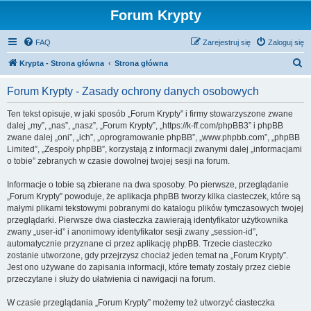
Forum Krypty
FAQ
Zarejestruj się
Zaloguj się
S
Krypta - Strona główna
Strona główna
z
Forum Krypty - Zasady ochrony danych osobowych
u
k
Ten tekst opisuje, w jaki sposób „Forum Krypty” i firmy stowarzyszone zwane
dalej „my”, „nas”, „nasz”, „Forum Krypty”, „https://k-ff.com/phpBB3” i phpBB
a
zwane dalej „oni”, „ich”, „oprogramowanie phpBB”, „www.phpbb.com”, „phpBB
j
Limited”, „Zespoły phpBB”, korzystają z informacji zwanymi dalej „informacjami
o tobie” zebranych w czasie dowolnej twojej sesji na forum.
Informacje o tobie są zbierane na dwa sposoby. Po pierwsze, przeglądanie
„Forum Krypty” powoduje, że aplikacja phpBB tworzy kilka ciasteczek, które są
małymi plikami tekstowymi pobranymi do katalogu plików tymczasowych twojej
przeglądarki. Pierwsze dwa ciasteczka zawierają identyfikator użytkownika
zwany „user-id” i anonimowy identyfikator sesji zwany „session-id”,
automatycznie przyznane ci przez aplikację phpBB. Trzecie ciasteczko
zostanie utworzone, gdy przejrzysz chociaż jeden temat na „Forum Krypty”.
Jest ono używane do zapisania informacji, które tematy zostały przez ciebie
przeczytane i służy do ułatwienia ci nawigacji na forum.
W czasie przeglądania „Forum Krypty” możemy też utworzyć ciasteczka