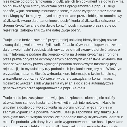
niezależne od oprogramowania phpBB, ale ich ten dokument nie dotyczy – ma
on opisywać tylko strony stworzone przez oprogramowanie phpBB. Drugi
sposób, w jaki zbieramy informacje o tobie, to dane wysyłane przez ciebie do
nas. Mogą być to między innymi posty napisane przez ciebie jako anonimowy
użytkownik zwane dalej „anonimowe posty”, konta użytkownika założone na
„Forum Krypty” zwane dalej „twoje konto” i posty napisane przez ciebie po
rejestracji i zalogowaniu zwane dalej „twoje posty”.
Twoje konto będzie zawierać przynajmniej unikalną identyfikacyjną nazwę
zwaną dalej „twoja nazwa użytkownika”, hasło używane do logowania zwane
dalej „twoje hasło” i osobisty aktywny adres e-mail zwany dalej „twój adres e-
mail”. Informacje podane dla twojego konta na „Forum Krypty” są chronione
przez prawa dotyczące ochrony danych osobowych w państwie, w którym stoi
nasz serwer. Mamy prawo wymagać podania dodatkowych informacji przy
rejestracji, i to my ustalamy czy podanie ich jest konieczne, czy nie. W każdym
przypadku, masz możliwość wybrania, które informacje o twoim koncie są
wyświetlane publicznie. Co więcej, w panelu zarządzania kontem masz
możliwość włączenia lub wyłączenia wysyłania do ciebie automatycznie
generowanych przez oprogramowanie phpBB e-maili.
Twoje hasło jest zaszyfrowane, więc jest bezpieczne, niemniej nie należy
używać tego samego hasła na różnych witrynach internetowych. Hasło to
umożliwia dostęp do twojego konta na „Forum Krypty”, więc chroń je i w
żadnym wypadku nie podawaj
nikomu
. Jeśli je zapomnisz, użyj funkcji „Nie
pamiętam hasła”. Witryna poprosi cię o podanie nazwy użytkownika i adresu e-
mail. Po podaniu tych danych zostanie wygenerowane nowe hasło i przesłane
na podany przez ciebie adres e-mail. Umożliwi ono odzyskanie dostępu do