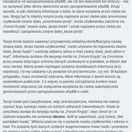
niezależne od oprogramowania phpBB, ale ich ten dokument nie dotyczy – ma
on opisywać tylko strony stworzone przez oprogramowanie phpBB. Drugi
sposób, w jaki zbieramy informacje o tobie, to dane wysyłane przez ciebie do
nas. Mogą być to między innymi posty napisane przez ciebie jako anonimowy
użytkownik zwane dalej „anonimowe posty”, konta użytkownika założone na
„Forum Krypty” zwane dalej „twoje konto” i posty napisane przez ciebie po
rejestracji i zalogowaniu zwane dalej „twoje posty”.
Twoje konto będzie zawierać przynajmniej unikalną identyfikacyjną nazwę
zwaną dalej „twoja nazwa użytkownika”, hasło używane do logowania zwane
dalej „twoje hasło” i osobisty aktywny adres e-mail zwany dalej „twój adres e-
mail”. Informacje podane dla twojego konta na „Forum Krypty” są chronione
przez prawa dotyczące ochrony danych osobowych w państwie, w którym stoi
nasz serwer. Mamy prawo wymagać podania dodatkowych informacji przy
rejestracji, i to my ustalamy czy podanie ich jest konieczne, czy nie. W każdym
przypadku, masz możliwość wybrania, które informacje o twoim koncie są
wyświetlane publicznie. Co więcej, w panelu zarządzania kontem masz
możliwość włączenia lub wyłączenia wysyłania do ciebie automatycznie
generowanych przez oprogramowanie phpBB e-maili.
Twoje hasło jest zaszyfrowane, więc jest bezpieczne, niemniej nie należy
używać tego samego hasła na różnych witrynach internetowych. Hasło to
umożliwia dostęp do twojego konta na „Forum Krypty”, więc chroń je i w
żadnym wypadku nie podawaj
nikomu
. Jeśli je zapomnisz, użyj funkcji „Nie
pamiętam hasła”. Witryna poprosi cię o podanie nazwy użytkownika i adresu e-
mail. Po podaniu tych danych zostanie wygenerowane nowe hasło i przesłane
na podany przez ciebie adres e-mail. Umożliwi ono odzyskanie dostępu do