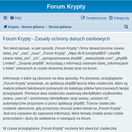
Forum Krypty
FAQ
Zarejestruj się
Zaloguj się
S
Krypta - Strona główna
Strona główna
z
Forum Krypty - Zasady ochrony danych osobowych
u
k
Ten tekst opisuje, w jaki sposób „Forum Krypty” i firmy stowarzyszone zwane
dalej „my”, „nas”, „nasz”, „Forum Krypty”, „https://k-ff.com/phpBB3” i phpBB
a
zwane dalej „oni”, „ich”, „oprogramowanie phpBB”, „www.phpbb.com”, „phpBB
j
Limited”, „Zespoły phpBB”, korzystają z informacji zwanymi dalej „informacjami
o tobie” zebranych w czasie dowolnej twojej sesji na forum.
Informacje o tobie są zbierane na dwa sposoby. Po pierwsze, przeglądanie
„Forum Krypty” powoduje, że aplikacja phpBB tworzy kilka ciasteczek, które są
małymi plikami tekstowymi pobranymi do katalogu plików tymczasowych twojej
przeglądarki. Pierwsze dwa ciasteczka zawierają identyfikator użytkownika
zwany „user-id” i anonimowy identyfikator sesji zwany „session-id”,
automatycznie przyznane ci przez aplikację phpBB. Trzecie ciasteczko
zostanie utworzone, gdy przejrzysz chociaż jeden temat na „Forum Krypty”.
Jest ono używane do zapisania informacji, które tematy zostały przez ciebie
przeczytane i służy do ułatwienia ci nawigacji na forum.
W czasie przeglądania „Forum Krypty” możemy też utworzyć ciasteczka